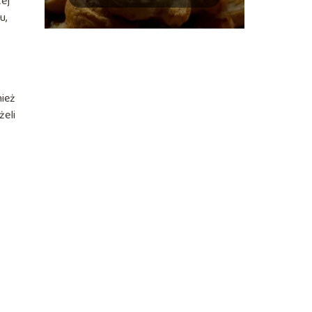
tej
idealną chrupkość?
u,
nież
żeli