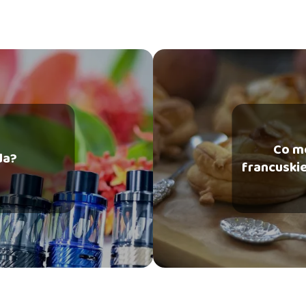
Co mo
da?
francuskie