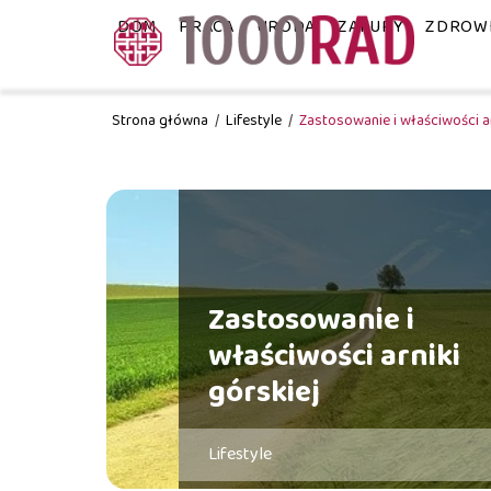
DOM
PRACA
URODA
ZAKUPY
ZDROW
Strona główna
/
Lifestyle
/
Zastosowanie i właściwości ar
Zastosowanie i
właściwości arniki
górskiej
Lifestyle