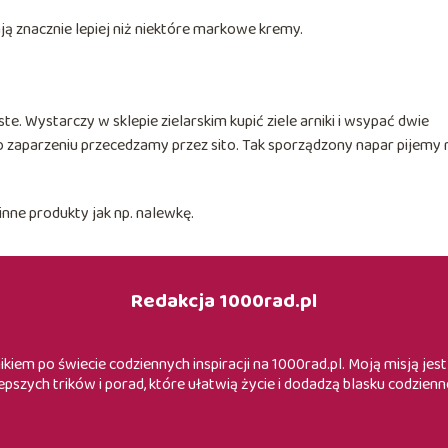
łają znacznie lepiej niż niektóre markowe kremy.
ste. Wystarczy w sklepie zielarskim kupić ziele arniki i wsypać dwie
o zaparzeniu przecedzamy przez sito. Tak sporządzony napar pijemy 
nne produkty jak np. nalewkę.
Redakcja 1000rad.pl
iem po świecie codziennych inspiracji na 1000rad.pl. Moją misją je
epszych trików i porad, które ułatwią życie i dodadzą blasku codzienn