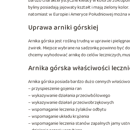
bardzo charakterystyczne kwiaty w kolorze żółtopom
byliny posiadają jajowaty kształt i mają zielony kolo
natomiast w Europie i Ameryce Południowej można w
Uprawa arniki górskiej
Arnika górska jest rośliną trudną w uprawie i pielęgna
żwirek. Miejsce wybrane na sadzonkę powinno być dob
chcemy wyhodować arnikę do celów leczniczych, musim
Arnika górska właściwości leczni
Arnika górska posiada bardzo dużo cennych właściwoś
– przyspieszenie gojenia ran
– wykazywanie działania przeciwbólowego
– wykazywanie działań przeciwobrzękowych
– wspomaganie leczenia żylaków odbytu
– wspomaganie układu krążenia
– wspomaganie leczenia stanów zapalnych jamy ustn