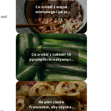
Co zrobić z mięsa
mielonego i jak je
 jest
przygotować?
Co zrobić z cukinii? 10
pysznych i kreatywnych
przepisów
Ile piec ciasto
francuskie, aby uzyskać