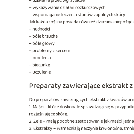
– działanie przeciwgrzybicze
– wykazywanie działań rozkurczowych
– wspomaganie leczenia stanów zapalnych skóry
Jak każda roślina posiada również działania niepożąd
– nudności
– bóle brzucha
– bóle głowy
– problemy z sercem
– omdlenia
– biegunkę
– uczulenie
Preparaty zawierające ekstrakt z
Do preparatów zawierających ekstrakt z kwiatów arni
1. Maści – które doskonale sprawdzają się w przypadk
rozjaśniające skórę.
2. Żele – mają podobne zastosowanie jak maści, jed
3. Ekstrakty – wzmacniają naczynia krwionośne, zmnie