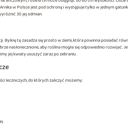
arańczowym, roślina ta może osiągnąć do 60 cm wysokości. Liście 
r. Arnika w Polsce jest pod ochroną i występuje tylko w jednym gatunk
yróżnić 30 jej odmian.
cji. Bylinę tę zasadza się prosto w ziemi, która powinna posiadać rów
rze nasłonecznione, aby roślina mogła się odpowiednio rozwijać. Je
y jej kwiaty ususzyć zaraz po zebraniu.
cze
ci leczniczych, do których zaliczyć możemy:
ej