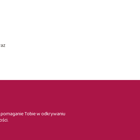
raz
st pomaganie Tobie w odkrywaniu
ości.