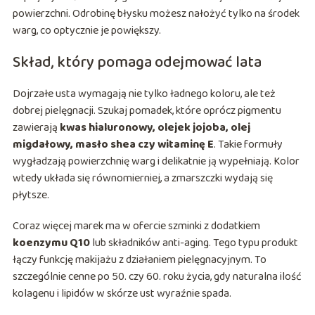
powierzchni. Odrobinę błysku możesz nałożyć tylko na środek
warg, co optycznie je powiększy.
Skład, który pomaga odejmować lata
Dojrzałe usta wymagają nie tylko ładnego koloru, ale też
dobrej pielęgnacji. Szukaj pomadek, które oprócz pigmentu
zawierają
kwas hialuronowy, olejek jojoba, olej
migdałowy, masło shea czy witaminę E
. Takie formuły
wygładzają powierzchnię warg i delikatnie ją wypełniają. Kolor
wtedy układa się równomierniej, a zmarszczki wydają się
płytsze.
Coraz więcej marek ma w ofercie szminki z dodatkiem
koenzymu Q10
lub składników anti-aging. Tego typu produkt
łączy funkcję makijażu z działaniem pielęgnacyjnym. To
szczególnie cenne po 50. czy 60. roku życia, gdy naturalna ilość
kolagenu i lipidów w skórze ust wyraźnie spada.