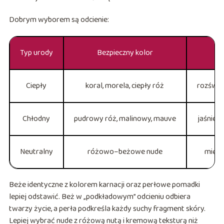
Dobrym wyborem są odcienie:
Typ urody
Bezpieczny kolor
Ciepły
koral, morela, ciepły róż
rozświe
Chłodny
pudrowy róż, malinowy, mauve
jaśniejs
Neutralny
różowo–beżowe nude
miękki
Beże identyczne z kolorem karnacji oraz perłowe pomadki
lepiej odstawić. Beż w „podkładowym” odcieniu odbiera
twarzy życie, a perła podkreśla każdy suchy fragment skóry.
Lepiej wybrać nude z różową nutą i kremową teksturą niż