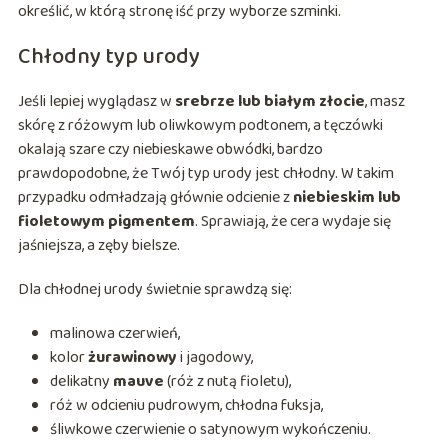
określić, w którą stronę iść przy wyborze szminki.
Chłodny typ urody
Jeśli lepiej wyglądasz w
srebrze lub białym złocie
, masz
skórę z różowym lub oliwkowym podtonem, a tęczówki
okalają szare czy niebieskawe obwódki, bardzo
prawdopodobne, że Twój typ urody jest chłodny. W takim
przypadku odmładzają głównie odcienie z
niebieskim lub
fioletowym pigmentem
. Sprawiają, że cera wydaje się
jaśniejsza, a zęby bielsze.
Dla chłodnej urody świetnie sprawdzą się:
malinowa czerwień,
kolor
żurawinowy
i jagodowy,
delikatny
mauve
(róż z nutą fioletu),
róż w odcieniu pudrowym, chłodna fuksja,
śliwkowe czerwienie o satynowym wykończeniu.