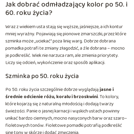
Jak dobrać odmładzający kolor po 50. i
60. roku życia?
Wraz z wiekiem usta stają się węższe, jaśniejsze, a ich kontur
mniej wyraźny. Pojawiają się pionowe zmarszczki, przez które
szminka może „uciekać” poza linię warg. Dobrze dobrana
pomadka potrafi te zmiany złagodzić, a źle dobrana – mocno
je podkreślić. Wiek nie narzuca ram, ale zmienia priorytety.
Liczy się odcień, wykończenie oraz sposób aplikacji.
Szminka po 50. roku życia
Po 50. roku życia szczególnie dobrze wyglądają
jasne i
średnie odcienie różu, koralu i brzoskwini
. To kolory,
które kojarzą się z naturalną młodością i dodają twarzy
świeżości. Panie o jasnej karnacji i wąskich ustach powinny
unikać bardzo ciemnych, mocno nasyconych barw oraz szaro–
fioletowych tonów. Fioletowe pomadki potrafią podkreślić
sine tony w skórze i dodać zmęczenia.