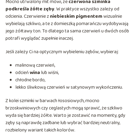
Mocno utrwalony mit mówi, że
czerwona szminka
podkreśla żółte zęby
. W praktyce wszystko zależy od
odcienia. Czerwienie z
niebieskim pigmentem
wizualnie
wybielają szkliwo, a te z domieszką pomarańczu wydobywają
jego żółtawy ton. To dlatego ta sama czerwień u dwóch osób
potrafi wyglądać zupełnie inaczej.
Jeśli zależy Ci na optycznym wybieleniu zębów, wybieraj:
malinową czerwień,
odcień
wina
lub wiśni,
chłodne bordo,
lekko śliwkową czerwień w satynowym wykończeniu.
Z kolei szminki w barwach łososiowych, mocno
brzoskwiniowych czy ceglastych mogą sprawić, że szkliwo
wyda się bardziej żółte. Warto je zostawić na momenty, gdy
zęby są naprawdę zadbane lub wybrać bardziej neutralny,
rozbielony wariant takich kolorów.