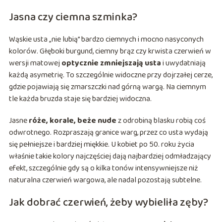
Jasna czy ciemna szminka?
Wąskie usta „nie lubią” bardzo ciemnych i mocno nasyconych
kolorów. Głęboki burgund, ciemny brąz czy krwista czerwień w
wersji matowej
optycznie zmniejszają usta
i uwydatniają
każdą asymetrię. To szczególnie widoczne przy dojrzałej cerze,
gdzie pojawiają się zmarszczki nad górną wargą. Na ciemnym
tle każda bruzda staje się bardziej widoczna.
Jasne
róże, korale, beże nude
z odrobiną blasku robią coś
odwrotnego. Rozpraszają granice warg, przez co usta wydają
się pełniejsze i bardziej miękkie. U kobiet po 50. roku życia
właśnie takie kolory najczęściej dają najbardziej odmładzający
efekt, szczególnie gdy są o kilka tonów intensywniejsze niż
naturalna czerwień wargowa, ale nadal pozostają subtelne.
Jak dobrać czerwień, żeby wybieliła zęby?