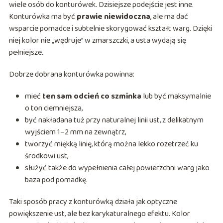
wiele osób do konturówek. Dzisiejsze podejście jest inne.
Konturówka ma być
prawie niewidoczna
, ale ma dać
wsparcie pomadce i subtelnie skorygować kształt warg. Dzięki
niej kolor nie „wędruje” w zmarszczki, a usta wydają się
pełniejsze.
Dobrze dobrana konturówka powinna:
mieć
ten sam odcień co szminka
lub być maksymalnie
o ton ciemniejsza,
być nakładana tuż przy naturalnej linii ust, z delikatnym
wyjściem 1–2 mm na zewnątrz,
tworzyć miękką linię, którą można lekko rozetrzeć ku
środkowi ust,
służyć także do wypełnienia całej powierzchni warg jako
baza pod pomadkę.
Taki sposób pracy z konturówką działa jak optyczne
powiększenie ust, ale bez karykaturalnego efektu. Kolor