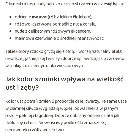
Dla neutralnej urody bardzo często strzałem w dziesiątkę są:
odcienie
mauve
(róż z lekkim fioletem),
różowo-czerwone pomadki z nutą koralu,
nude z delikatnym różowym akcentem,
malinowe czerwienie o średniej intensywności.
Takie kolory rzadko gryzą się z cerą. Tworzą naturalny efekt
młodszej, jaśniejszej twarzy i dobrze sprawdzają się zarówno
w makijażu dziennym, jak i wieczorowym.
Jak kolor szminki wpływa na wielkość
ust i zęby?
Kolor ust potrafi zmienić proporcje całej twarzy. Te same usta
w ciemnej śliwce wyglądają wężej i poważniej, a w jasnym
różu – pełniej i łagodniej. Dobrze dobrany odcień działa jak
delikatny retusz. Niewłaściwy podkreśla zmarszczki,
nierówności i żółtawe szkliwo.