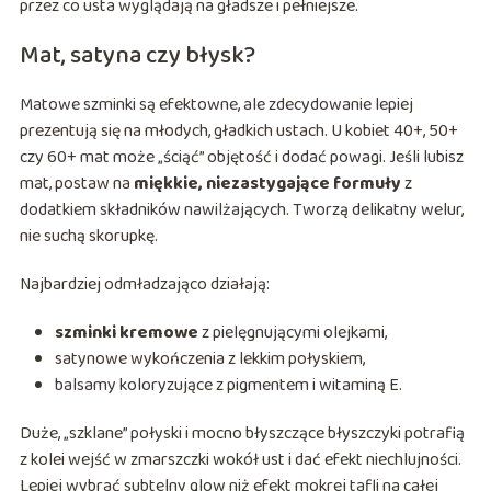
przez co usta wyglądają na gładsze i pełniejsze.
Mat, satyna czy błysk?
Matowe szminki są efektowne, ale zdecydowanie lepiej
prezentują się na młodych, gładkich ustach. U kobiet 40+, 50+
czy 60+ mat może „ściąć” objętość i dodać powagi. Jeśli lubisz
mat, postaw na
miękkie, niezastygające formuły
z
dodatkiem składników nawilżających. Tworzą delikatny welur,
nie suchą skorupkę.
Najbardziej odmładzająco działają:
szminki kremowe
z pielęgnującymi olejkami,
satynowe wykończenia z lekkim połyskiem,
balsamy koloryzujące z pigmentem i witaminą E.
Duże, „szklane” połyski i mocno błyszczące błyszczyki potrafią
z kolei wejść w zmarszczki wokół ust i dać efekt niechlujności.
Lepiej wybrać subtelny glow niż efekt mokrej tafli na całej