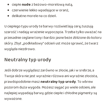
ciepłe
nude
z beżowo-morelową nutą,
czerwienie lekko wpadające w oranż,
delikatne morele na co dzień.
U ciepłego typu urody te barwy rozświetlają cerę, tuszują
szarość i nadają wrażenie wypoczęcia. Trzeba tylko uważać na
przesadnie ceglane tony i bardzo jasne beże zbliżone do koloru
skóry. Zbyt „podkładowy” odcień ust może sprawić, że twarz
wygląda niezdrowo.
Neutralny typ urody
Jeśli dobrze wyglądasz zarówno w złocie, jak i w srebrze, a
Twoja skóra nie jest wyraźnie różowa ani wyraźnie złocista,
prawdopodobnie masz
neutralny typ urody
. To wbrew
pozorom duża wygoda. Możesz sięgać po wiele odcieni, ale
najlepiej wypadają barwy, gdzie ciepłe i chłodne pigmenty są
wyważone.