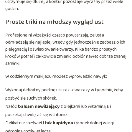
utrzymuje się dłużej, a kontur pozostaje wyraźny przez wiele
godzin.
Proste triki na młodszy wygląd ust
Profesjonalni wizażyści często powtarzają, że usta
odmładzają się najlepiej wtedy, gdy jednocześnie zadbasz o ich
pielęgnację i oświatłowanie twarzy. Kilka bardzo prostych
kroków potrafi całkowicie zmienić odbiór nawet dobrze znanej
szminki:
W codziennym makijażu możesz wprowadzić nawyk:
Wykonaj delikatny peeling ust raz–dwa razy w tygodniu, żeby
pozbyć się suchych skórek.
Nałóż
balsam nawilżający
z olejkami lub witaminą E i
poczekaj chwilę, aż się wchłonie.
Delikatnie rozświetl
łuk kupidyna
i środek dolnej wargi
odrobiną rozświetlacza.