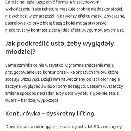
Całość najlepiej uzupełnić formułą o satynowym
wykończeniu. Taka tekstura maskuje drobne niedoskonałości,
nie wchodzi w zmarszczki i nie tworzy efektu maski. Zbyt jasne,
pastelowe kolory z białą bazą z kolei mogą stworzyć
niekorzystny kontrast z cerą i dać efekt „wygumowanych” ust.
Jak podkreślić usta, żeby wyglądały
młodziej?
Sama szminka to nie wszystko. Ogromne znaczenie mają
przygotowanie ust, kontur oraz kilka prostych trików, które
stosują wizażyści. Dzięki nim nawet znany od lat kolor nagle
zaczyna wyglądać świeżo i odmładzająco. Czasem wystarczy
zmiana sposobu nakładania, by usta wydały się pełniejsze, a
twarz – bardziej wypoczęta.
Konturówka – dyskretny lifting
Dawne mocno odcinające się kontury ust z lat 90. zniechęciły