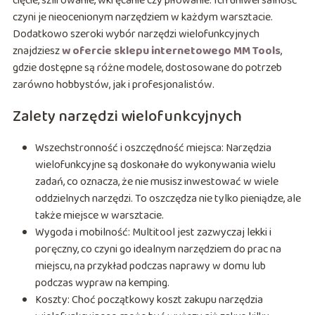
cięcie, szlifowanie, wkręcanie czy piłowanie. Ich uniwersalność
czyni je nieocenionym narzędziem w każdym warsztacie.
Dodatkowo szeroki wybór narzędzi wielofunkcyjnych
znajdziesz
w ofercie sklepu internetowego MM Tools
,
gdzie dostępne są różne modele, dostosowane do potrzeb
zarówno hobbystów, jak i profesjonalistów.
Zalety narzędzi wielofunkcyjnych
Wszechstronność i oszczędność miejsca: Narzędzia
wielofunkcyjne są doskonałe do wykonywania wielu
zadań, co oznacza, że nie musisz inwestować w wiele
oddzielnych narzędzi. To oszczędza nie tylko pieniądze, ale
także miejsce w warsztacie.
Wygoda i mobilność: Multitool jest zazwyczaj lekki i
poręczny, co czyni go idealnym narzędziem do prac na
miejscu, na przykład podczas naprawy w domu lub
podczas wypraw na kemping.
Koszty: Choć początkowy koszt zakupu narzędzia