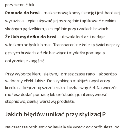
przyciemnić łuk.
Pomada do brwi
– ma kremową konsystencję i jest bardziej
wyrazista. Lepiej używać jej oszczędnie i aplikować cienkim,
skośnym pędzelkiem, szczególnie przy rzadkich brwiach.
Żel lub mydełko do brwi
– utrwala kształt i nadaje
włoskom połysk lub mat. Transparentne żele są świetne przy
gęstych brwiach, a żele barwiące i mydełka pomagają
optycznie je zagęścić.
Przy wyborze kieruj się tym, ile masz czasu rano i jak bardzo
widoczny efekt lubisz. Do szybkiego makijażu wystarczy
kredka z dołączoną szczoteczką i bezbarwny żel. Na wieczór
możesz dodać pomadę lub cień, budując intensywność
stopniowo, cienką warstwą produktu.
Jakich błędów unikać przy stylizacji?
Najczęstsze problemy pojawiają się wtedy, gdy próbujesz „od