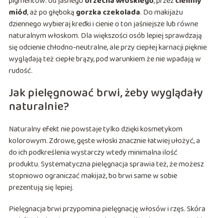
pigmentów: od jasnego
orzecha włoskiego
, przez
ciemny
miód
, aż po głęboką
gorzka czekolada
. Do makijażu
dziennego wybieraj kredki i cienie o ton jaśniejsze lub równe
naturalnym włoskom. Dla większości osób lepiej sprawdzają
się odcienie chłodno-neutralne, ale przy ciepłej karnacji pięknie
wyglądają też ciepłe brązy, pod warunkiem że nie wpadają w
rudość.
Jak pielęgnować brwi, żeby wyglądały
naturalnie?
Naturalny efekt nie powstaje tylko dzięki kosmetykom
kolorowym. Zdrowe, gęste włoski znacznie łatwiej ułożyć, a
do ich podkreślenia wystarczy wtedy minimalna ilość
produktu. Systematyczna pielęgnacja sprawia też, że możesz
stopniowo ograniczać makijaż, bo brwi same w sobie
prezentują się lepiej.
Pielęgnacja brwi przypomina pielęgnację włosów i rzęs. Skóra