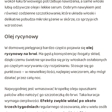
wokół łuku brwiowego potrzebuje nawilżenia, a same włoski
lubią odżywcze oleje i lekkie serum. Dobrym nawykiem jest
również codzienne szczotkowanie, które układa włoski i
delikatnie pobudza mikrokrążenie w skórze, co sprzyja ich
wzrostowi.
Olej rycynowy
W domowej pielęgnacji bardzo często pojawia się
olej
rycynowy na brwi
. Ma gęstą konsystencję i bogaty skład,
dzięki czemu świetnie sprawdza się przy włoskach osłabionych
po częstym wyrywaniu czy rozjaśnianiu. Stosuje się go
punktowo – w niewielkiej ilości, najlepiej wieczorem, aby mógł
działać przez całą noc.
Najwygodniej jest wmasować kropelkę oleju opuszkami
palców albo nałożyć go szczoteczką do brwi. Taka kuracja
wymaga cierpliwości.
Efekty zwykle widać po około
trzech tygodniach
regularnego stosowania, ale u wielu osób