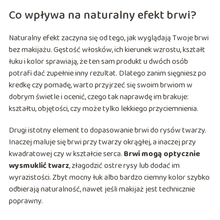
Co wpływa na naturalny efekt brwi?
Naturalny efekt zaczyna się od tego, jak wyglądają Twoje brwi
bez makijażu. Gęstość włosków, ich kierunek wzrostu, kształt
łuku i kolor sprawiają, że ten sam produkt u dwóch osób
potrafi dać zupełnie inny rezultat. Dlatego zanim sięgniesz po
kredkę czy pomadę, warto przyjrzeć się swoim brwiom w
dobrym świetle i ocenić, czego tak naprawdę im brakuje:
kształtu, objętości, czy może tylko lekkiego przyciemnienia.
Drugi istotny element to dopasowanie brwi do rysów twarzy.
Inaczej maluje się brwi przy twarzy okrągłej, a inaczej przy
kwadratowej czy w kształcie serca.
Brwi mogą optycznie
wysmuklić twarz
, złagodzić ostre rysy lub dodać im
wyrazistości. Zbyt mocny łuk albo bardzo ciemny kolor szybko
odbierają naturalność, nawet jeśli makijaż jest technicznie
poprawny.