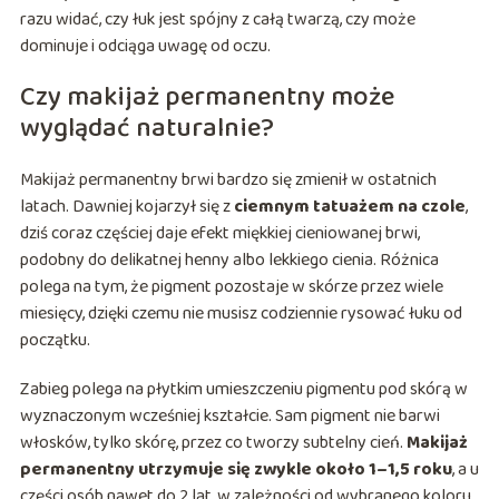
razu widać, czy łuk jest spójny z całą twarzą, czy może
dominuje i odciąga uwagę od oczu.
Czy makijaż permanentny może
wyglądać naturalnie?
Makijaż permanentny brwi bardzo się zmienił w ostatnich
latach. Dawniej kojarzył się z
ciemnym tatuażem na czole
,
dziś coraz częściej daje efekt miękkiej cieniowanej brwi,
podobny do delikatnej henny albo lekkiego cienia. Różnica
polega na tym, że pigment pozostaje w skórze przez wiele
miesięcy, dzięki czemu nie musisz codziennie rysować łuku od
początku.
Zabieg polega na płytkim umieszczeniu pigmentu pod skórą w
wyznaczonym wcześniej kształcie. Sam pigment nie barwi
włosków, tylko skórę, przez co tworzy subtelny cień.
Makijaż
permanentny utrzymuje się zwykle około 1–1,5 roku
, a u
części osób nawet do 2 lat, w zależności od wybranego koloru,