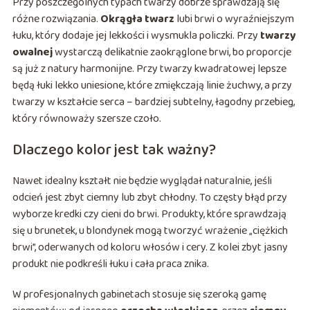
Przy poszczególnych typach twarzy dobrze sprawdzają się
różne rozwiązania.
Okrągła twarz
lubi brwi o wyraźniejszym
łuku, który dodaje jej lekkości i wysmukla policzki. Przy
twarzy
owalnej
wystarczą delikatnie zaokrąglone brwi, bo proporcje
są już z natury harmonijne. Przy twarzy kwadratowej lepsze
będą łuki lekko uniesione, które zmiękczają linie żuchwy, a przy
twarzy w kształcie serca – bardziej subtelny, łagodny przebieg,
który równoważy szersze czoło.
Dlaczego kolor jest tak ważny?
Nawet idealny kształt nie będzie wyglądał naturalnie, jeśli
odcień jest zbyt ciemny lub zbyt chłodny. To częsty błąd przy
wyborze kredki czy cieni do brwi. Produkty, które sprawdzają
się u brunetek, u blondynek mogą tworzyć wrażenie „ciężkich
brwi”, oderwanych od koloru włosów i cery. Z kolei zbyt jasny
produkt nie podkreśli łuku i cała praca znika.
W profesjonalnych gabinetach stosuje się szeroką gamę