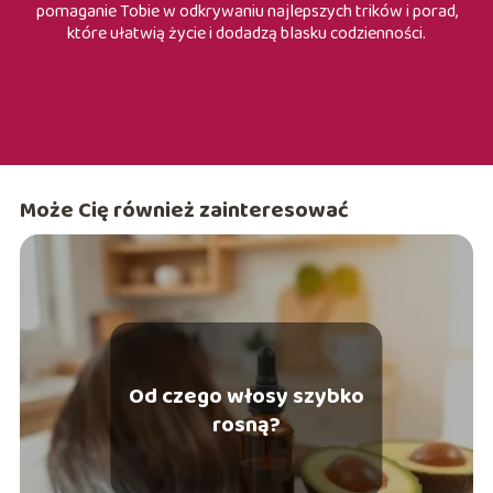
pomaganie Tobie w odkrywaniu najlepszych trików i porad,
które ułatwią życie i dodadzą blasku codzienności.
Może Cię również zainteresować
Od czego włosy szybko
rosną?