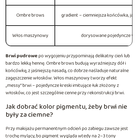
Ombre brows
gradient – ciemniejsza końcówka, jaśn
Włos maszynowy
dorysowane pojedyncze wł
Brwi pudrowe
po wygojeniu przypominają delikatny cień lub
bardzo lekką hennę. Ombre brows budują wyraźniejszy dół i
końcówkę, z jaśniejszą nasadą, co dobrze naśladuje naturalne
zagęszczenie włosków. Włos maszynowy tworzy efekt
„messy” brwi – pojedyncze kreski imitujące łuk złożony z
włosków, co jest szczególnie cenne przy rekonstrukcji brwi.
Jak dobrać kolor pigmentu, żeby brwi nie
były za ciemne?
Przy makijażu permanentnym odcień po zabiegu zawsze jest
trochę mylący, bo pigment wygląda wtedy na 2–3 tony