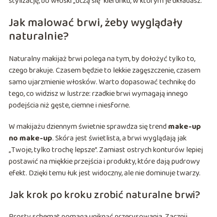
stylizację, bo włoski „uczą się” kierunku, w którym je układasz.
Jak malować brwi, żeby wyglądały
naturalnie?
Naturalny makijaż brwi polega na tym, by dołożyć tylko to,
czego brakuje. Czasem będzie to lekkie zagęszczenie, czasem
samo ujarzmienie włosków. Warto dopasować technikę do
tego, co widzisz w lustrze: rzadkie brwi wymagają innego
podejścia niż gęste, ciemne i niesforne.
W makijażu dziennym świetnie sprawdza się trend
make-up
no make-up
. Skóra jest świetlista, a brwi wyglądają jak
„Twoje, tylko trochę lepsze”. Zamiast ostrych konturów lepiej
postawić na miękkie przejścia i produkty, które dają pudrowy
efekt. Dzięki temu łuk jest widoczny, ale nie dominuje twarzy.
Jak krok po kroku zrobić naturalne brwi?
Prosty schemat pomaga uniknąć przerysowania. Zacznij