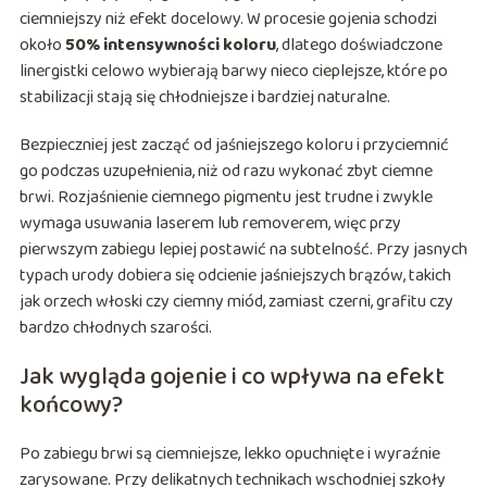
ciemniejszy niż efekt docelowy. W procesie gojenia schodzi
około
50% intensywności koloru
, dlatego doświadczone
linergistki celowo wybierają barwy nieco cieplejsze, które po
stabilizacji stają się chłodniejsze i bardziej naturalne.
Bezpieczniej jest zacząć od jaśniejszego koloru i przyciemnić
go podczas uzupełnienia, niż od razu wykonać zbyt ciemne
brwi. Rozjaśnienie ciemnego pigmentu jest trudne i zwykle
wymaga usuwania laserem lub removerem, więc przy
pierwszym zabiegu lepiej postawić na subtelność. Przy jasnych
typach urody dobiera się odcienie jaśniejszych brązów, takich
jak orzech włoski czy ciemny miód, zamiast czerni, grafitu czy
bardzo chłodnych szarości.
Jak wygląda gojenie i co wpływa na efekt
końcowy?
Po zabiegu brwi są ciemniejsze, lekko opuchnięte i wyraźnie
zarysowane. Przy delikatnych technikach wschodniej szkoły