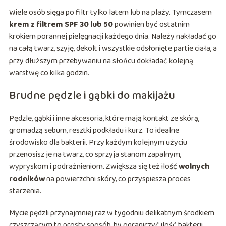
Wiele osób sięga po filtr tylko latem lub na plaży. Tymczasem
krem z filtrem SPF 30 lub 50
powinien być ostatnim
krokiem porannej pielęgnacji każdego dnia. Należy nakładać go
na całą twarz, szyję, dekolt i wszystkie odsłonięte partie ciała, a
przy dłuższym przebywaniu na słońcu dokładać kolejną
warstwę co kilka godzin.
Brudne pędzle i gąbki do makijażu
Pędzle, gąbki i inne akcesoria, które mają kontakt ze skórą,
gromadzą sebum, resztki podkładu i kurz. To idealne
środowisko dla bakterii. Przy każdym kolejnym użyciu
przenosisz je na twarz, co sprzyja stanom zapalnym,
wypryskom i podrażnieniom. Zwiększa się też ilość
wolnych
rodników
na powierzchni skóry, co przyspiesza proces
starzenia.
Mycie pędzli przynajmniej raz w tygodniu delikatnym środkiem
czyszczącym to prosty sposób, by ograniczyć ilość bakterii.