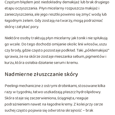
Częstym błędem jest niedokładny demakijaż lub brak drugiego
etapu oczyszczania. Płyn micelarny rozpuszcza makijaż i
zanieczyszczenia, ale jego resztki powinno się zmyć wodą lub
łagodnym żelem. Gdy zostają na twarzy, mogą podrażniać
skórę i zatykać pory.
Niektóre osoby traktują płyn micelarny jak tonik i nie spłukują
go wcale. Do tego dochodzi omijanie okolic linii włosów, uszu
czy brody, gdzie często pozostaje podkład. Taki „półdemakijaż”
sprawia, że na skórze zostaje mieszanka sebum, pigmentów i
kurzu, która osłabia działanie serum i kremu.
Nadmierne złuszczanie skóry
Peelingi mechaniczne z ostrymi drobinkami, stosowane kilka
razy w tygodniu, łatwo uszkadzają płaszcz hydrolipidowy.
Skóra staje się zaczerwieniona, ściągnięta, reaguje
podrażnieniem nawet na łagodne kremy. Z kolei przy cerze
suchej często pojawia się odwrotna skrajność – brak