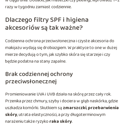
w ciągu dnia. Dodatki, jak maseczki czy peelingi, wprowadź 1–2
razy w tygodniu zamiast codziennie.
Dlaczego filtry SPF i higiena
akcesoriów są tak ważne?
Codzienna ochrona przeciwsłoneczna i czyste akcesoria do
makijażu wydają się drobiazgiem. W praktyce to one w dużej
mierze decydują o tym, jak szybko skóra się starzeje i czy
będzie podatna na stany zapalne.
Brak codziennej ochrony
przeciwsłonecznej
Promieniowanie UVA i UVB działa na skórę przez cały rok.
Przenika przez chmury, szyby i dociera w głąb naskórka, gdzie
uszkadza komórki. Skutkiem są
zmarszczki
,
przebarwienia
skóry
, utrata elastyczności, a przy długoterminowym
narażeniu także ryzyko
raka skóry
.