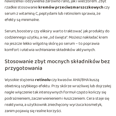
nawilżenia i odżywienia zarówno rano, jak i wieczorem. Zbyt
rzadkie stosowanie
kremów przeciwzmarszczkowych
czy
serum z witaminą C, peptydami lub retinolem sprawia, że
efekty są minimalne.
Serum, boostery czy eliksiry warto traktować jak produkty do
codziennego użytku, a nie „od święta”. Możesz nakładać krem
na jeszcze lekko wilgotną skórę po serum – to poprawia
komfort i ułatwia wchłanianie składników aktywnych.
Stosowanie zbyt mocnych składników bez
przygotowania
Wysokie stężenia
retinolu
czy kwasów AHA/BHA kuszą
obietnicą szybkiego efektu. Przy skórze wrażliwej lub dojrzałej
nagłe włączenie tak intensywnych formuł często kończy się
podrażnieniem, zaczerwienieniem i łuszczeniem. Cera staje się
reaktywna, a użytkownik zniechęcony wyrzuca kosmetyk,
zanim pojawią się realne korzyści.