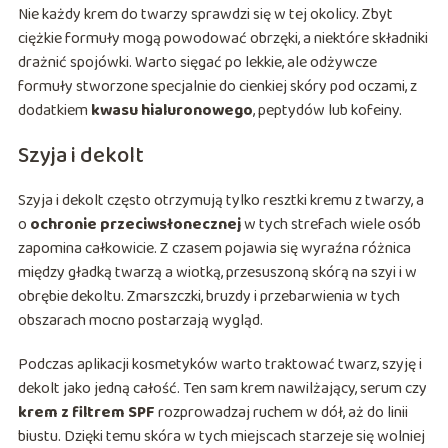
Nie każdy krem do twarzy sprawdzi się w tej okolicy. Zbyt
ciężkie formuły mogą powodować obrzęki, a niektóre składniki
drażnić spojówki. Warto sięgać po lekkie, ale odżywcze
formuły stworzone specjalnie do cienkiej skóry pod oczami, z
dodatkiem
kwasu hialuronowego
, peptydów lub kofeiny.
Szyja i dekolt
Szyja i dekolt często otrzymują tylko resztki kremu z twarzy, a
o
ochronie przeciwsłonecznej
w tych strefach wiele osób
zapomina całkowicie. Z czasem pojawia się wyraźna różnica
między gładką twarzą a wiotką, przesuszoną skórą na szyi i w
obrębie dekoltu. Zmarszczki, bruzdy i przebarwienia w tych
obszarach mocno postarzają wygląd.
Podczas aplikacji kosmetyków warto traktować twarz, szyję i
dekolt jako jedną całość. Ten sam krem nawilżający, serum czy
krem z filtrem SPF
rozprowadzaj ruchem w dół, aż do linii
biustu. Dzięki temu skóra w tych miejscach starzeje się wolniej