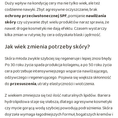
Duży wpływ na kondycję cery ma nie tylko wiek, ale też
codzienne nawyki. Zbyt agresywne oczyszczanie, brak
ochrony przeciwsłonecznej SPF
, pomijanie
nawilżania
skóry
czy używanie zbyt wielu produktów naraz sprawia, że
nawet drogie kosmetyki nie dają efektu. Czasem wystarczy
kilka zmian w rutynie, by cera odzyskała blask i jędrność.
Jak wiek zmienia potrzeby skóry?
Skóra młoda zwykle szybciej się regeneruje i lepiej znosi błędy.
Po 30 roku życia spada produkcja kolagenu, a po 50 roku życia
cera potrzebuje intensywniejszego wsparcia nawilżającego,
odżywczego i regenerującego. Pojawia się większa skłonność
do
przesuszenia
, utraty elastyczności i wiotczenia.
Z wiekiem zmniejsza się też ilość naturalnych lipidów. Bariera
hydrolipidowa staje się słabsza, dlatego agresywne kosmetyki
czy mycie gorącą wodą szybciej powodują podrażnienia. Skóra
dojrzała wymaga łagodniejszych formuł, bogatszych kremów i