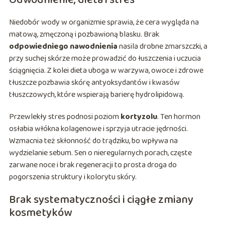
Odwodnienie, dieta i stres
Niedobór wody w organizmie sprawia, że cera wygląda na
matową, zmęczoną i pozbawioną blasku. Brak
odpowiedniego nawodnienia
nasila drobne zmarszczki, a
przy suchej skórze może prowadzić do łuszczenia i uczucia
ściągnięcia. Z kolei dieta uboga w warzywa, owoce i zdrowe
tłuszcze pozbawia skórę antyoksydantów i kwasów
tłuszczowych, które wspierają barierę hydrolipidową.
Przewlekły stres podnosi poziom
kortyzolu
. Ten hormon
osłabia włókna kolagenowe i sprzyja utracie jędrności.
Wzmacnia też skłonność do trądziku, bo wpływa na
wydzielanie sebum. Sen o nieregularnych porach, częste
zarwane noce i brak regeneracji to prosta droga do
pogorszenia struktury i kolorytu skóry.
Brak systematyczności i ciągłe zmiany
kosmetyków