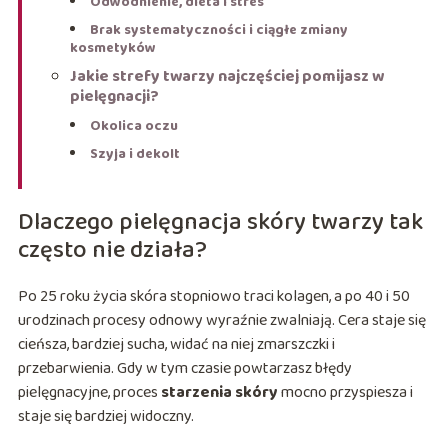
Odwodnienie, dieta i stres
Brak systematyczności i ciągłe zmiany
kosmetyków
Jakie strefy twarzy najczęściej pomijasz w
pielęgnacji?
Okolica oczu
Szyja i dekolt
Dlaczego pielęgnacja skóry twarzy tak
często nie działa?
Po 25 roku życia skóra stopniowo traci kolagen, a po 40 i 50
urodzinach procesy odnowy wyraźnie zwalniają. Cera staje się
cieńsza, bardziej sucha, widać na niej zmarszczki i
przebarwienia. Gdy w tym czasie powtarzasz błędy
pielęgnacyjne, proces
starzenia skóry
mocno przyspiesza i
staje się bardziej widoczny.