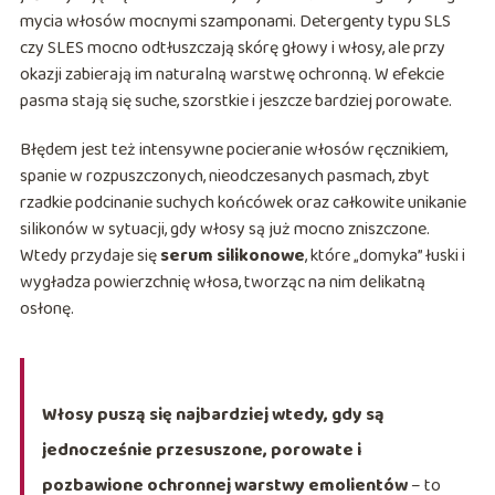
mycia włosów mocnymi szamponami. Detergenty typu SLS
czy SLES mocno odtłuszczają skórę głowy i włosy, ale przy
okazji zabierają im naturalną warstwę ochronną. W efekcie
pasma stają się suche, szorstkie i jeszcze bardziej porowate.
Błędem jest też intensywne pocieranie włosów ręcznikiem,
spanie w rozpuszczonych, nieodczesanych pasmach, zbyt
rzadkie podcinanie suchych końcówek oraz całkowite unikanie
silikonów w sytuacji, gdy włosy są już mocno zniszczone.
Wtedy przydaje się
serum silikonowe
, które „domyka” łuski i
wygładza powierzchnię włosa, tworząc na nim delikatną
osłonę.
Włosy puszą się najbardziej wtedy, gdy są
jednocześnie przesuszone, porowate i
pozbawione ochronnej warstwy emolientów
– to