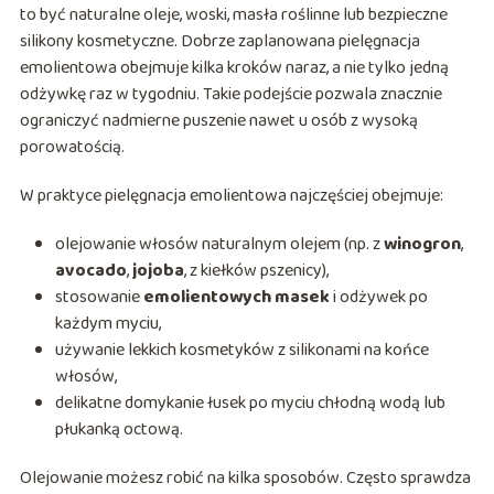
to być naturalne oleje, woski, masła roślinne lub bezpieczne
silikony kosmetyczne. Dobrze zaplanowana pielęgnacja
emolientowa obejmuje kilka kroków naraz, a nie tylko jedną
odżywkę raz w tygodniu. Takie podejście pozwala znacznie
ograniczyć nadmierne puszenie nawet u osób z wysoką
porowatością.
W praktyce pielęgnacja emolientowa najczęściej obejmuje:
olejowanie włosów naturalnym olejem (np. z
winogron
,
avocado
,
jojoba
, z kiełków pszenicy),
stosowanie
emolientowych masek
i odżywek po
każdym myciu,
używanie lekkich kosmetyków z silikonami na końce
włosów,
delikatne domykanie łusek po myciu chłodną wodą lub
płukanką octową.
Olejowanie możesz robić na kilka sposobów. Często sprawdza