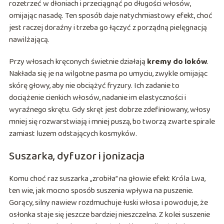
rozetrzeć w dłoniach i przeciągnąć po długości włosów,
omijając nasadę. Ten sposób daje natychmiastowy efekt, choć
jest raczej doraźny i trzeba go łączyć z porządną pielęgnacją
nawilżającą.
Przy włosach kręconych świetnie działają
kremy do loków
.
Nakłada się je na wilgotne pasma po umyciu, zwykle omijając
skórę głowy, aby nie obciążyć fryzury. Ich zadanie to
dociążenie cienkich włosów, nadanie im elastyczności i
wyraźnego skrętu. Gdy skręt jest dobrze zdefiniowany, włosy
mniej się rozwarstwiają i mniej puszą, bo tworzą zwarte spirale
zamiast luzem odstających kosmyków.
Suszarka, dyfuzor i jonizacja
Komu choć raz suszarka „zrobiła” na głowie efekt Króla Lwa,
ten wie, jak mocno sposób suszenia wpływa na puszenie.
Gorący, silny nawiew rozdmuchuje łuski włosa i powoduje, że
osłonka staje się jeszcze bardziej nieszczelna. Z kolei suszenie