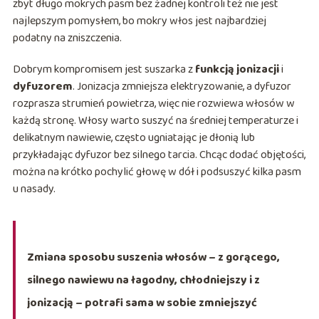
zbyt długo mokrych pasm bez żadnej kontroli też nie jest
najlepszym pomysłem, bo mokry włos jest najbardziej
podatny na zniszczenia.
Dobrym kompromisem jest suszarka z
funkcją jonizacji
i
dyfuzorem
. Jonizacja zmniejsza elektryzowanie, a dyfuzor
rozprasza strumień powietrza, więc nie rozwiewa włosów w
każdą stronę. Włosy warto suszyć na średniej temperaturze i
delikatnym nawiewie, często ugniatając je dłonią lub
przykładając dyfuzor bez silnego tarcia. Chcąc dodać objętości,
można na krótko pochylić głowę w dół i podsuszyć kilka pasm
u nasady.
Zmiana sposobu suszenia włosów – z gorącego,
silnego nawiewu na łagodny, chłodniejszy i z
jonizacją – potrafi sama w sobie zmniejszyć