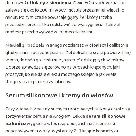
domowy
żel lniany z siemienia
. Dwie łyżki stołowe nasion
zalewa się około 200 ml wody i gotuje przez mniej więcej 15
minut. Po tym czasie powstaje gęsty żel, który trzeba
przecedzić przez sitko i odstawić do wystygnięcia. Taki żel
możesz przechowywać w lodówce kilka dni.
Niewielką ilość żelu lnianego rozcierasz w dłoniach i delikatnie
gładzisz nim spuszone pasma. Żel delikatnie scala powierzchnię
włosa, dociąża go i redukuje „aureolę” odstających włosków.
Dobrze sprawdza się zarówno na włosach kręconych, jak i
prostych, bo nie daje efektu mocnego sklejenia jak wiele
drogeryjnych pianek czy lakierów.
Serum silikonowe i kremy do włosów
Przy włosach z natury suchych i porowatych silikony często są
sprzymierzeńcem, a nie wrogiem. Lekkie
serum silikonowe
na końce
wygładza włos i zapobiega ich nadmiernemu
odparowywaniu wody. Wystarczy 2–3 krople kosmetyku