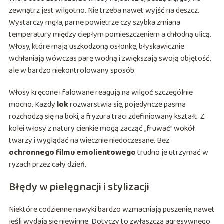
zewnątrz jest wilgotno. Nie trzeba nawet wyjść na deszcz.
Wystarczy mgła, parne powietrze czy szybka zmiana
temperatury między ciepłym pomieszczeniem a chłodną ulicą.
Włosy, które mają uszkodzoną osłonkę, błyskawicznie
wchłaniają wówczas parę wodną i zwiększają swoją objętość,
ale w bardzo niekontrolowany sposób.
Włosy kręcone i falowane reagują na wilgoć szczególnie
mocno. Każdy
lok
rozwarstwia się, pojedyncze pasma
rozchodzą się na boki, a fryzura traci zdefiniowany kształt. Z
kolei włosy z natury cienkie mogą zacząć „fruwać” wokół
twarzy i wyglądać na wiecznie niedoczesa­ne. Bez
ochronnego filmu emolientowego
trudno je utrzymać w
ryzach przez cały dzień.
Błędy w pielęgnacji i stylizacji
Niektóre codzienne nawyki bardzo wzmacniają puszenie, nawet
jeśli wydają się niewinne. Dotyczy to zwłaszcza agresywnego