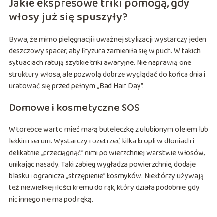
Jakie ekspresowe triki pomogą, gdy
włosy już się spuszyły?
Bywa, że mimo pielęgnacji i uważnej stylizacji wystarczy jeden
deszczowy spacer, aby fryzura zamieniła się w puch. W takich
sytuacjach ratują szybkie triki awaryjne. Nie naprawią one
struktury włosa, ale pozwolą dobrze wyglądać do końca dnia i
uratować się przed pełnym „Bad Hair Day”.
Domowe i kosmetyczne SOS
W torebce warto mieć małą buteleczkę z ulubionym olejem lub
lekkim serum. Wystarczy rozetrzeć kilka kropli w dłoniach i
delikatnie „przeciągnąć” nimi po wierzchniej warstwie włosów,
unikając nasady. Taki zabieg wygładza powierzchnię, dodaje
blasku i ogranicza „strzępienie” kosmyków. Niektórzy używają
też niewielkiej ilości kremu do rąk, który działa podobnie, gdy
nic innego nie ma pod ręką.