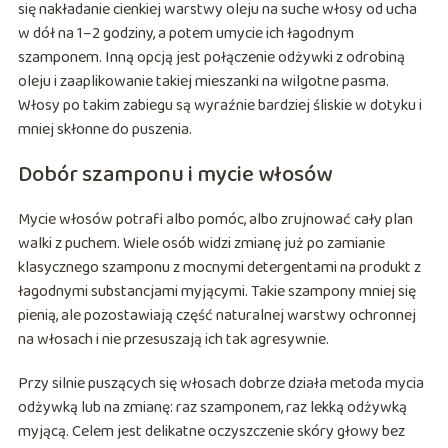
się nakładanie cienkiej warstwy oleju na suche włosy od ucha
w dół na 1–2 godziny, a potem umycie ich łagodnym
szamponem. Inną opcją jest połączenie odżywki z odrobiną
oleju i zaaplikowanie takiej mieszanki na wilgotne pasma.
Włosy po takim zabiegu są wyraźnie bardziej śliskie w dotyku i
mniej skłonne do puszenia.
Dobór szamponu i mycie włosów
Mycie włosów potrafi albo pomóc, albo zrujnować cały plan
walki z puchem. Wiele osób widzi zmianę już po zamianie
klasycznego szamponu z mocnymi detergentami na produkt z
łagodnymi substancjami myjącymi. Takie szampony mniej się
pienią, ale pozostawiają część naturalnej warstwy ochronnej
na włosach i nie przesuszają ich tak agresywnie.
Przy silnie puszących się włosach dobrze działa metoda mycia
odżywką lub na zmianę: raz szamponem, raz lekką odżywką
myjącą. Celem jest delikatne oczyszczenie skóry głowy bez