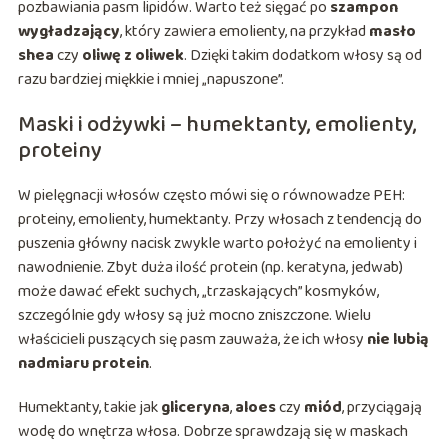
pozbawiania pasm lipidów. Warto też sięgać po
szampon
wygładzający
, który zawiera emolienty, na przykład
masło
shea
czy
oliwę z oliwek
. Dzięki takim dodatkom włosy są od
razu bardziej miękkie i mniej „napuszone”.
Maski i odżywki – humektanty, emolienty,
proteiny
W pielęgnacji włosów często mówi się o równowadze PEH:
proteiny, emolienty, humektanty. Przy włosach z tendencją do
puszenia główny nacisk zwykle warto położyć na emolienty i
nawodnienie. Zbyt duża ilość protein (np. keratyna, jedwab)
może dawać efekt suchych, „trzaskających” kosmyków,
szczególnie gdy włosy są już mocno zniszczone. Wielu
właścicieli puszących się pasm zauważa, że ich włosy
nie lubią
nadmiaru protein
.
Humektanty, takie jak
gliceryna
,
aloes
czy
miód
, przyciągają
wodę do wnętrza włosa. Dobrze sprawdzają się w maskach