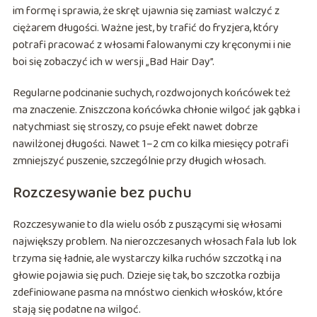
im formę i sprawia, że skręt ujawnia się zamiast walczyć z
ciężarem długości. Ważne jest, by trafić do fryzjera, który
potrafi pracować z włosami falowanymi czy kręconymi i nie
boi się zobaczyć ich w wersji „Bad Hair Day”.
Regularne podcinanie suchych, rozdwojonych końcówek też
ma znaczenie. Zniszczona końcówka chłonie wilgoć jak gąbka i
natychmiast się stroszy, co psuje efekt nawet dobrze
nawilżonej długości. Nawet 1–2 cm co kilka miesięcy potrafi
zmniejszyć puszenie, szczególnie przy długich włosach.
Rozczesywanie bez puchu
Rozczesywanie to dla wielu osób z puszącymi się włosami
największy problem. Na nierozczesanych włosach fala lub lok
trzyma się ładnie, ale wystarczy kilka ruchów szczotką i na
głowie pojawia się puch. Dzieje się tak, bo szczotka rozbija
zdefiniowane pasma na mnóstwo cienkich włosków, które
stają się podatne na wilgoć.