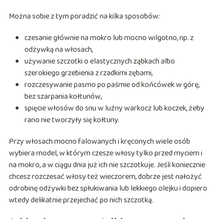
Można sobie z tym poradzić na kilka sposobów:
czesanie głównie na mokro lub mocno wilgotno, np. z
odżywką na włosach,
używanie szczotki o elastycznych ząbkach albo
szerokiego grzebienia z rzadkimi zębami,
rozczesywanie pasmo po paśmie od końcówek w górę,
bez szarpania kołtunów,
spięcie włosów do snu w luźny warkocz lub koczek, żeby
rano nie tworzyły się kołtuny.
Przy włosach mocno falowanych i kręconych wiele osób
wybiera model, w którym czesze włosy tylko przed myciem i
na mokro, a w ciągu dnia już ich nie szczotkuje. Jeśli koniecznie
chcesz rozczesać włosy też wieczorem, dobrze jest nałożyć
odrobinę odżywki bez spłukiwania lub lekkiego olejku i dopiero
wtedy delikatnie przejechać po nich szczotką.