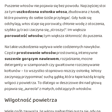
Puszenie włosów nie pojawia się bez powodu. Najczęściej stoi
za tym
uszkodzona osłonka włosa
, zbudowana z łusek,
które powinny do siebie ściśle przylegać. Gdy łuski się
odchylają, włos staje się porowaty, chłonie wodę z otoczenia,
szybko ją traci i zaczyna się „stroszyć”. Im większa
porowatość włosów
, tym większa skłonność do puszenia.
Na takie uszkodzenia wpływa wiele codziennych nawyków.
Częste
prostowanie włosów
prostownicą, intensywne
suszenie gorącym nawiewem
, rozjaśnianie, mocne
detergenty w szamponach czy gwałtowne rozczesywanie
kołtunów – to wszystko stopniowo niszczy osłonkę. Włosy
zaczynają przypominać suchą gąbkę, która łapie każdą kroplę
wilgoci z powietrza. To dlatego w deszczowe dni nad głową
pojawia się „aureola” z małych, odstających włosków.
Wilgotność powietrza
Wiele osób zauważa, że włosy najbardziej puszą się, gdy na