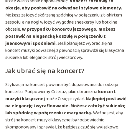
które warto sobie odpowiedzieć.
Koncert rockowy to
okazja, aby postawić na odważne i stylowe elementy.
Możesz założyć skórzaną spódnicę w połączeniu z t-shirtem
zespołu, a na nogi włożyć wygodne sneakersy lub botki na
obcasie.
W przypadku koncertu jazzowego, możesz
postawić na elegancką koszulę w połączeniu z
jeansowymi spodniami.
Jeśli planujesz wybrać się na
koncert muzyki poważnej, z pewnością sprawdzi się klasyczna
sukienka lub elegancki strój wieczorowy.
Jak ubrać się na koncert?
Stylizacja na koncert powinna być dopasowana do rodzaju
koncertu. Podpowiemy Ci teraz, jakie ubranie na
koncert
muzyki klasycznej
może Ci się przydać.
Najlepiej postawić
na elegancję i wyrafinowanie. Możesz założyć sukienkę
lub spódnicę w połączeniu z marynarką.
Ważne jest, aby
strój na koncert muzyki klasycznej był odpowiednio
skomponowany i sprawiał, że będziesz czuć się wyjątkowo.