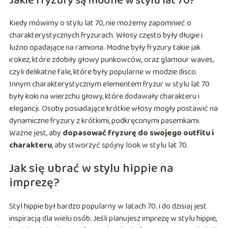
Jakie fryzury są modne w stylu lat 70?
Kiedy mówimy o stylu lat 70, nie możemy zapomnieć o
charakterystycznych fryzurach. Włosy często były długie i
luźno opadające na ramiona. Modne były fryzury takie jak
irokez, które zdobiły głowy punkowców, oraz glamour waves,
czyli delikatne fale, które były popularne w modzie disco.
Innym charakterystycznym elementem fryzur w stylu lat 70
były koki na wierzchu głowy, które dodawały charakteru i
elegancji. Osoby posiadające krótkie włosy mogły postawić na
dynamiczne fryzury z krótkimi, podkręconymi pasemkami.
Ważne jest, aby
dopasować fryzurę do swojego outfitu i
charakteru
, aby stworzyć spójny look w stylu lat 70.
Jak się ubrać w stylu hippie na
imprezę?
Styl hippie był bardzo popularny w latach 70. i do dzisiaj jest
inspiracją dla wielu osób. Jeśli planujesz imprezę w stylu hippie,