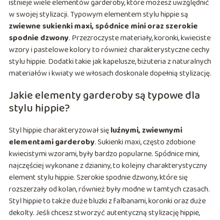
istnieje wiele elementów garderoby, które możesz uwzględnić
w swojej stylizacji. Typowym elementem stylu hippie są
zwiewne sukienki maxi, spódnice mini oraz szerokie
spodnie dzwony
. Przezroczyste materiały, koronki, kwieciste
wzory i pastelowe kolory to również charakterystyczne cechy
stylu hippie. Dodatki takie jak kapelusze, biżuteria z naturalnych
materiałów i kwiaty we włosach doskonale dopełnią stylizację.
Jakie elementy garderoby są typowe dla
stylu hippie?
Styl hippie charakteryzował się
luźnymi, zwiewnymi
elementami garderoby
. Sukienki maxi, często zdobione
kwiecistymi wzorami, były bardzo popularne. Spódnice mini,
najczęściej wykonane z dzianiny, to kolejny charakterystyczny
element stylu hippie. Szerokie spodnie dzwony, które się
rozszerzały od kolan, również były modne w tamtych czasach.
Styl hippie to także duże bluzki z falbanami, koronki oraz duże
dekolty. Jeśli chcesz stworzyć autentyczną stylizację hippie,