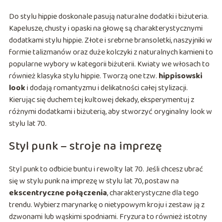
Do stylu hippie doskonale pasują naturalne dodatki i biżuteria.
Kapelusze, chusty i opaski na głowę są charakterystycznymi
dodatkami stylu hippie. Złote i srebrne bransoletki, naszyjniki w
formie talizmanów oraz duże kolczyki z naturalnych kamieni to
popularne wybory w kategorii biżuterii. Kwiaty we włosach to
również klasyka stylu hippie. Tworzą one tzw.
hippisowski
look
i dodają romantyzmu i delikatności całej stylizacji.
Kierując się duchem tej kultowej dekady, eksperymentuj z
różnymi dodatkami i biżuterią, aby stworzyć oryginalny look w
stylu lat 70.
Styl punk – stroje na imprezę
Styl punk to odbicie buntu i rewolty lat 70. Jeśli chcesz ubrać
się w stylu punk na imprezę w stylu lat 70, postaw na
ekscentryczne połączenia
, charakterystyczne dla tego
trendu. Wybierz marynarkę o nietypowym kroju i zestaw ją z
dzwonami lub wąskimi spodniami. Fryzura to również istotny