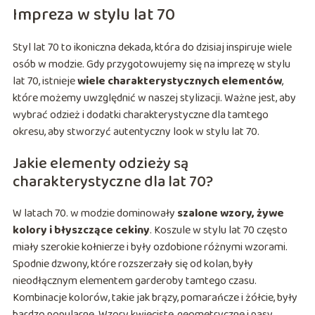
Impreza w stylu lat 70
Styl lat 70 to ikoniczna dekada, która do dzisiaj inspiruje wiele
osób w modzie. Gdy przygotowujemy się na imprezę w stylu
lat 70, istnieje
wiele charakterystycznych elementów
,
które możemy uwzględnić w naszej stylizacji. Ważne jest, aby
wybrać odzież i dodatki charakterystyczne dla tamtego
okresu, aby stworzyć autentyczny look w stylu lat 70.
Jakie elementy odzieży są
charakterystyczne dla lat 70?
W latach 70. w modzie dominowały
szalone wzory, żywe
kolory i błyszczące cekiny
. Koszule w stylu lat 70 często
miały szerokie kołnierze i były ozdobione różnymi wzorami.
Spodnie dzwony, które rozszerzały się od kolan, były
nieodłącznym elementem garderoby tamtego czasu.
Kombinacje kolorów, takie jak brązy, pomarańcze i żółcie, były
bardzo popularne. Wzory kwieciste, geometryczne i pasy