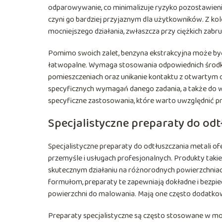
odparowywanie, co minimalizuje ryzyko pozostawienia
czyni go bardziej przyjaznym dla użytkowników. Z ko
mocniejszego działania, zwłaszcza przy ciężkich zabr
Pomimo swoich zalet, benzyna ekstrakcyjna może być
łatwopalne. Wymaga stosowania odpowiednich środk
pomieszczeniach oraz unikanie kontaktu z otwartym
specyficznych wymagań danego zadania, a także do 
specyficzne zastosowania, które warto uwzględnić p
Specjalistyczne preparaty do odt
Specjalistyczne preparaty do odtłuszczania metali 
przemyśle i usługach profesjonalnych. Produkty ta
skutecznym działaniu na różnorodnych powierzchniach
formułom, preparaty te zapewniają dokładne i bezpie
powierzchni do malowania. Mają one często dodatkow
Preparaty specjalistyczne są często stosowane w mot