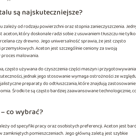
talu są najskuteczniejsze?
 zależy od rodzaju powierzchni oraz stopnia zanieczyszczenia. Jed
t aceton, który doskonale radzi sobie z usuwaniem tłuszczu nie tylko
orcelana czy drewno. Jego uniwersalność sprawia, że jest często
przemysłowych. Aceton jest szczególnie ceniony za swoją
y proces malowania.
a, często używana do czyszczenia części maszyn i przygotowywania
 skuteczności, jednak jego stosowanie wymaga ostrożności ze względ
alistyczne preparaty do odtłuszczania, które znajdują zastosowani
omia. Środki te są często bardziej zaawansowane technologicznie, c
 – co wybrać?
y od specyfiki pracy oraz osobistych preferencji. Aceton jest bard
 w zamkniętych pomieszczeniach. Jego główną zaletą jest szybkie