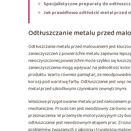
Specjalistyczne preparaty do odtłuszcz
Jak prawidłowo odtłuścić metal przed
Odtłuszczanie metalu przed mal
Odtłuszczanie metalu przed malowaniem jest kluczowe
zanieczyszczeń z powierzchni metalu zapewnia lepszą
nieoczyszczonej powierzchni może szybko się łuszc
zanieczyszczenia mogą wpływać na jednolitość kolor
produktu. Warto również pamiętać, że nieodpowiedn
korozji pod warstwę farby. Odtłuszczanie jest więc n
metal przed szkodliwymi czynnikami zewnętrznymi.
Właściwe przygotowanie metalu przed nałożeniem pow
mechaniczne. Proces ten jest nieodzowny zarówno w pr
przeznaczenia. W przemyśle motoryzacyjnym czy bud
odtłuszczanie jest nieodzownym etapem prac. Zrozum
problemów związanych z jakością i trwałością malow