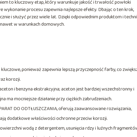
m to kluczowy etap, który warunkuje jakość i trwałość powłoki
 wykonanie procesu zapewnia najlepsze efekty. Dbając o ten krok,
nie i służyć przez wiele lat. Dzięki odpowiednim produktom i techn
ów nawet w warunkach domowych.
 kluczowe, ponieważ zapewnia lepszą przyczepność farby, co zwięks
az korozji.
aceton i benzyna ekstrakcyjna; aceton jest bardziej wszechstronny i
jna ma mocniejsze działanie przy ciężkich zabrudzeniach.
 PREPARAT DO ODTŁUSZCZANIA, oferują zaawansowane rozwiązania,
dają dodatkowe właściwości ochronne przeciw korozji.
powierzchni wodą z detergentem, usunięcia rdzy i luźnych fragmentó