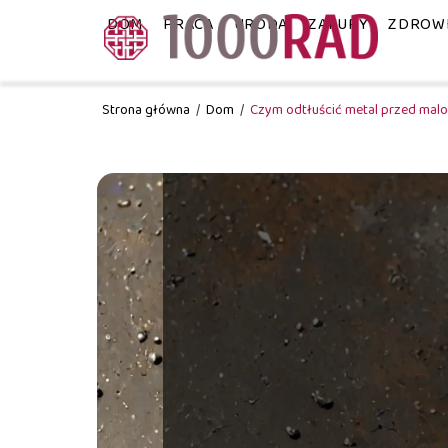
DOM
PRACA
URODA
ZAKUPY
ZDROW
Strona główna
/
Dom
/
Czym odtłuścić metal przed malo