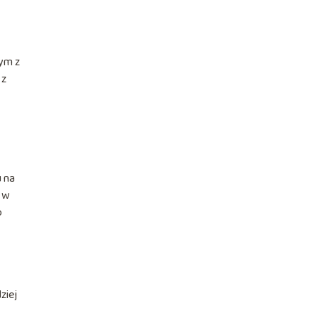
nym z
 z
u na
e w
o
ziej