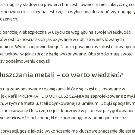
 smug czy śladów na powierzchni. Jest również mniej toksyczny, co
lei benzyna ekstrakcyjna jest często wybierana do zadań wymagając
udzeniach.
 bardziej niebezpieczna w użyciu ze względu na swoje właściwości
ów ostrożności, takich jak używanie w dobrze wentylowanych
 ogniem. Wybór odpowiedniego środka powinien być dostosowany d
warunków, w jakich prace będą wykonywane. Oba środki mają swoje
rzy podejmowaniu decyzji.
łuszczania metali – co warto wiedzieć?
oferują zaawansowane rozwiązania, które są często stosowane w
kie jak Rafil PREPARAT DO ODTŁUSZCZANIA są zaprojektowane z myś
, w tym na metalu, stali ocynkowanej i aluminium. Dzięki specjalny
czne usuwanie tłuszczu, co jest kluczowe w procesie przygotowania
e właściwości ochronne, które pomagają w zapobieganiu korozji.
oryzacji, gdzie jakość wykończenia ma kluczowe znaczenie dla estety