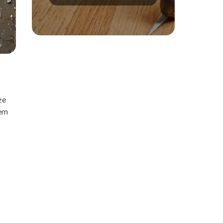
że
iem