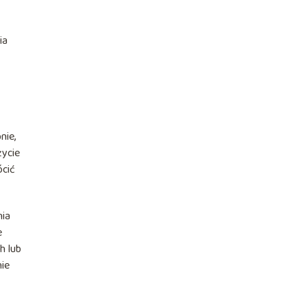
ia
nie,
życie
ócić
nia
e
h lub
nie