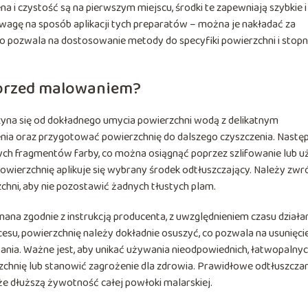
na i czystość są na pierwszym miejscu, środki te zapewniają szybkie i
wagę na sposób aplikacji tych preparatów – można je nakładać za
 co pozwala na dostosowanie metody do specyfiki powierzchni i stopn
 przed malowaniem?
yna się od dokładnego umycia powierzchni wodą z delikatnym
ia oraz przygotować powierzchnię do dalszego czyszczenia. Następ
źnych fragmentów farby, co można osiągnąć poprzez szlifowanie lub u
owierzchnię aplikuje się wybrany środek odtłuszczający. Należy zwr
chni, aby nie pozostawić żadnych tłustych plam.
ana zgodnie z instrukcją producenta, z uwzględnieniem czasu działa
su, powierzchnię należy dokładnie osuszyć, co pozwala na usunięci
nia. Ważne jest, aby unikać używania nieodpowiednich, łatwopalnyc
zchnię lub stanowić zagrożenie dla zdrowia. Prawidłowe odtłuszcza
kże dłuższą żywotność całej powłoki malarskiej.