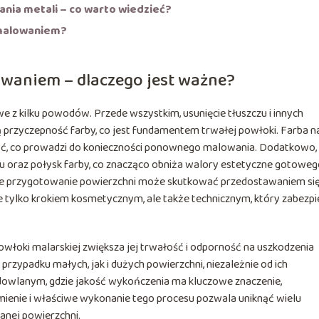
ania metali – co warto wiedzieć?
 malowaniem?
owaniem – dlaczego jest ważne?
 z kilku powodów. Przede wszystkim, usunięcie tłuszczu i innych
 przyczepność farby, co jest fundamentem trwałej powłoki. Farba n
zyć, co prowadzi do konieczności ponownego malowania. Dodatkowo,
u oraz połysk farby, co znacząco obniża walory estetyczne gotowe
ie przygotowanie powierzchni może skutkować przedostawaniem si
ie tylko krokiem kosmetycznym, ale także technicznym, który zabezp
łoki malarskiej zwiększa jej trwałość i odporność na uszkodzenia
zypadku małych, jak i dużych powierzchni, niezależnie od ich
owlanym, gdzie jakość wykończenia ma kluczowe znaczenie,
ienie i właściwe wykonanie tego procesu pozwala uniknąć wielu
anej powierzchni.