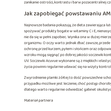
zanikanie ostrości, kontrastu i barw pozacentralnej c
Jak zapobiegać powstawaniu A
Najnowsze badania pokazują, że dieta zawierająca lu
spożywać produkty bogate w witaminy C i E, nienasyco
nie da się w pełni zapobiec. Wynika ona w dużej mier
organizmu. O oczy warto jednak dbać zawsze, przede
ochronę przed kurzem, pyłem i słońcem oraz odpowie
wzroku mogą sięgnąć po dobrej jakości soczewki konta
UV. Soczewki Acuvue wykonane są z miękkich i elasty
życia powinni regularnie udawać się na wizyty kontrol
Zwyrodnienie plamki żółtej to dość powszechne schor
przypadku możliwe jest leczenie, choć postęp choroby
dlatego warto regularnie odwiedzać gabinet okulistyc
Materiał partnera