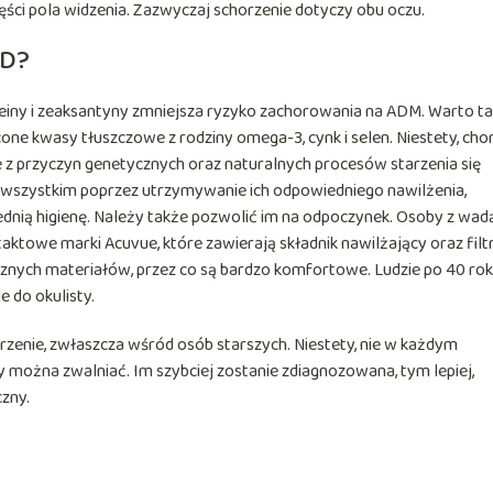
zęści pola widzenia. Zazwyczaj schorzenie dotyczy obu oczu.
MD?
teiny i zeaksantyny zmniejsza ryzyko zachorowania na ADM. Warto t
ne kwasy tłuszczowe z rodziny omega-3, cynk i selen. Niestety, cho
ze z przyczyn genetycznych oraz naturalnych procesów starzenia się
 wszystkim poprzez utrzymywanie ich odpowiedniego nawilżenia,
dnią higienę. Należy także pozwolić im na odpoczynek. Osoby z wad
ktowe marki Acuvue, które zawierają składnik nawilżający oraz filt
cznych materiałów, przez co są bardzo komfortowe. Ludzie po 40 ro
e do okulisty.
zenie, zwłaszcza wśród osób starszych. Niestety, nie w każdym
 można zwalniać. Im szybciej zostanie zdiagnozowana, tym lepiej,
zny.