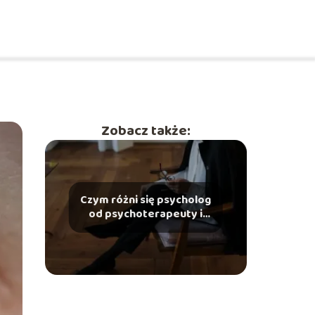
Zobacz także:
Czym różni się psycholog
od psychoterapeuty i
kogo wybrać w danej
sytuacji?