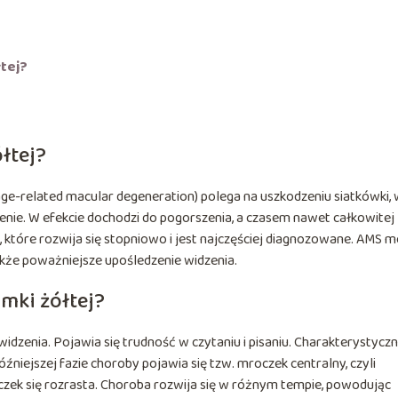
łtej?
łtej?
 age-related macular degeneration) polega na uszkodzeniu siatkówki,
enie. W efekcie dochodzi do pogorszenia, a czasem nawet całkowitej
 które rozwija się stopniowo i jest najczęściej diagnozowane. AMS 
kże poważniejsze upośledzenie widzenia.
mki żółtej?
idzenia. Pojawia się trudność w czytaniu i pisaniu. Charakterystycz
óźniejszej fazie choroby pojawia się tzw. mroczek centralny, czyli
czek się rozrasta. Choroba rozwija się w różnym tempie, powodując