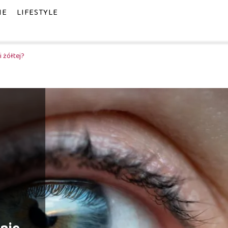
IE
LIFESTYLE
i żółtej?