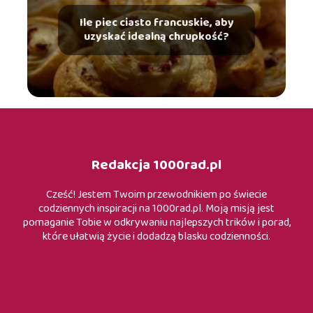
Ile piec ciasto francuskie, aby
uzyskać idealną chrupkość?
Redakcja 1000rad.pl
Cześć! Jestem Twoim przewodnikiem po świecie
codziennych inspiracji na 1000rad.pl. Moją misją jest
pomaganie Tobie w odkrywaniu najlepszych trików i porad,
które ułatwią życie i dodadzą blasku codzienności.