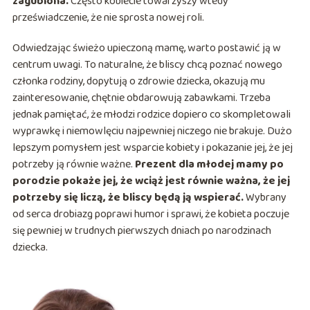
zagubiona.
Często kobiecie towarzyszy wtedy
przeświadczenie, że nie sprosta nowej roli.
Odwiedzając świeżo upieczoną mamę, warto postawić ją w
centrum uwagi. To naturalne, że bliscy chcą poznać nowego
członka rodziny, dopytują o zdrowie dziecka, okazują mu
zainteresowanie, chętnie obdarowują zabawkami. Trzeba
jednak pamiętać, że młodzi rodzice dopiero co skompletowali
wyprawkę i niemowlęciu najpewniej niczego nie brakuje. Dużo
lepszym pomysłem jest wsparcie kobiety i pokazanie jej, że jej
potrzeby ją równie ważne.
Prezent dla młodej mamy po
porodzie pokaże jej, że wciąż jest równie ważna, że jej
potrzeby się liczą, że bliscy będą ją wspierać.
Wybrany
od serca drobiazg poprawi humor i sprawi, że kobieta poczuje
się pewniej w trudnych pierwszych dniach po narodzinach
dziecka.