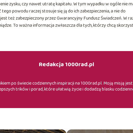
iżenie zysku, czy nawet utratę kapitału. W tym wypadku w ogóle nie m
 tego powodu raczej stosuje się ją do ich zabezpieczenia, a nie do
 jest też zabezpieczony przez Gwarancyjny Fundusz Świadczeń. W ra
iądze. To ważna informacja zwłaszcza dla tych, którzy chcą skorzys
Redakcja 1000rad.pl
iem po świecie codziennych inspiracji na 1000rad.pl. Moją misją je
epszych trików i porad, które ułatwią życie i dodadzą blasku codzienn