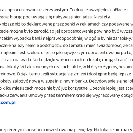
az oprocentowaniu rzeczywistym. To drugie uwzględnia inflację i
kacie, biorąc pod uwagę siłę nabywczą pieniądza. Niestety
 niższe niż to deklarowane przez banki w reklamach czy podawane 
cie można było zarobić, to jej oprocentowanie powinno być wyższe
 w takim wypadku banki najprawdopodobniej w ogóle by nie zarabiały,
cznie należy realnie podchodzić do tematu i mieć świadomość, że ta
ż najlepiej jest szukać ofert o jak najwyższym oprocentowaniu po to,
k stracą na wartości, to dzięki wpłaceniu ich na lokatę mogą stracić t
nia lokaty. W tak zmiennych czasach jak te, w których żyjemy, bezpiec
nowe. Dzięki temu, jeśli sytuacja się zmieni i dostępne będą lepsze
a lokaty założyć nową w zupełnie innym banku. Decydowanie się na lo
 kilku miesiącach może nie być już korzystne. Obecnie lepiej jest st
padku zerwania umowy przed terminem traci się wypracowany dotąd
.com.pl
.
 bezpiecznym sposobem inwestowania pieniędzy. Na lokacie nie ma r