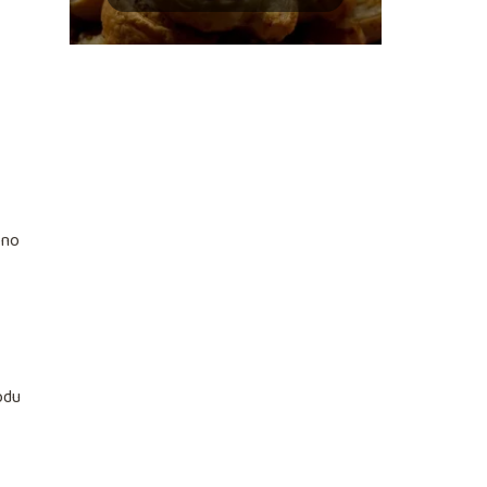
idealną chrupkość?
ono
odu