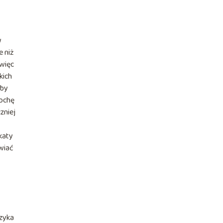
w
 niż
 więc
kich
 by
rochę
zniej
katy
awiać
yzyka