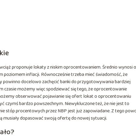
kie
wciąż proponuje lokaty z niskim oprocentowaniem. Średnio wynosi 
m poziomem inflacji. Równocześnie trzeba mieć świadomość, że
y powinno docelowo zachęcić banki do przygotowywania bardziej
zym czasie możemy więc spodziewać się tego, że oprocentowanie
 możemy obserwować pojawianie się ofert lokat o oprocentowaniu
yć czymś bardzo powszechnym. Niewykluczone też, że nie jest to
nie stóp procentowych przez NBP jest już zapowiadane. Z tego pow
ą musiały dopasować swoją ofertę do nowej sytuacji.
cało?