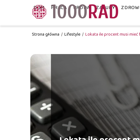
DOM
PRACA
URODA
ZAKUPY
ZDROW
Strona główna
/
Lifestyle
/
Lokata ile procent musi mieć 