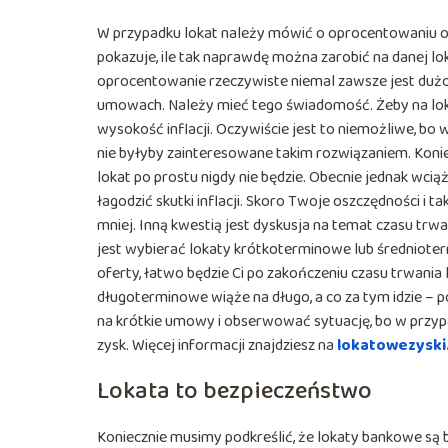
W przypadku lokat należy mówić o oprocentowaniu or
pokazuje, ile tak naprawdę można zarobić na danej lo
oprocentowanie rzeczywiste niemal zawsze jest dużo
umowach. Należy mieć tego świadomość. Żeby na loka
wysokość inflacji. Oczywiście jest to niemożliwe, bo
nie byłyby zainteresowane takim rozwiązaniem. Konie
lokat po prostu nigdy nie będzie. Obecnie jednak wcią
łagodzić skutki inflacji. Skoro Twoje oszczędności i ta
mniej. Inną kwestią jest dyskusja na temat czasu trwa
jest wybierać lokaty krótkoterminowe lub średniotermi
oferty, łatwo będzie Ci po zakończeniu czasu trwani
długoterminowe wiąże na długo, a co za tym idzie – po
na krótkie umowy i obserwować sytuację, bo w przy
zysk. Więcej informacji znajdziesz na
lokatowezyski
Lokata to bezpieczeństwo
Koniecznie musimy podkreślić, że lokaty bankowe są