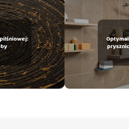
pilśniowej:
Optymal
oby
pryszni