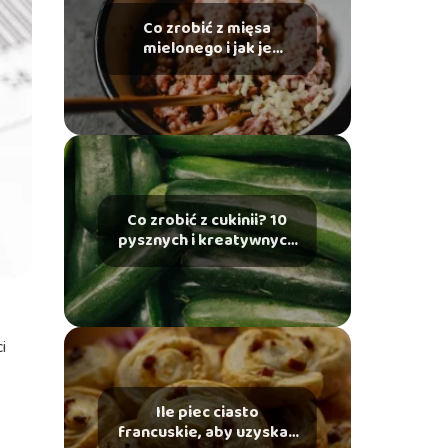
Co zrobić z mięsa
mielonego i jak je
przygotować?
Co zrobić z cukinii? 10
pysznych i kreatywnych
przepisów
i
Ile piec ciasto
francuskie, aby uzyskać