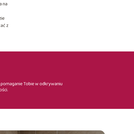
a na
zie
tać z
st pomaganie Tobie w odkrywaniu
ości.