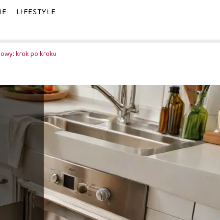
IE
LIFESTYLE
owy: krok po kroku