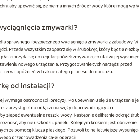
chni, aby upewnić się, że nie ma innych źródeł wody, które mogą wpł
 wyciągnięcia zmywarki?
dla sprawnego i bezpiecznego wyciągnięcia zmywarki z zabudowy. W
zi. Przede wszystkim zaopatrz się w śrubokręt, który będzie niezb
łaski przyda się do regulacji nóżek zmywarki, co ułatwi jej wysunięc
awieniu nowego urządzenia. Przygotowanie tych narzędzi przed
przerw i opóźnień w trakcie całego procesu demontażu.
ę od instalacji?
ej wymaga ostrożności i precyzji. Po upewnieniu się, że urządzenie je
żesz przystąpić do odłączenia węży doprowadzających i
y złapać ewentualne resztki wody. Następnie delikatnie odkręć śru
rożność, aby nie uszkodzić panelu. Kolejnym krokiem jest obniżenie
ch za pomocą klucza płaskiego. Pozwoli to na łatwiejsze wysunięci
owego przeprowadzenia całej operacji.