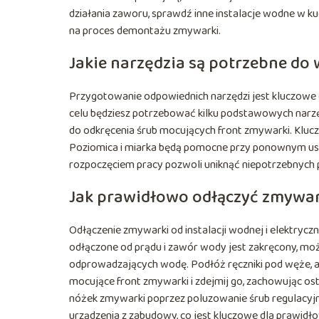
działania zaworu, sprawdź inne instalacje wodne w ku
na proces demontażu zmywarki.
Jakie narzędzia są potrzebne do
Przygotowanie odpowiednich narzędzi jest kluczowe 
celu będziesz potrzebować kilku podstawowych narzęd
do odkręcenia śrub mocujących front zmywarki. Klucz p
Poziomica i miarka będą pomocne przy ponownym ust
rozpoczęciem pracy pozwoli uniknąć niepotrzebnych 
Jak prawidłowo odłączyć zmywark
Odłączenie zmywarki od instalacji wodnej i elektryczn
odłączone od prądu i zawór wody jest zakręcony, mo
odprowadzających wodę. Podłóż ręczniki pod węże, ab
mocujące front zmywarki i zdejmij go, zachowując ost
nóżek zmywarki poprzez poluzowanie śrub regulacyjny
urządzenia z zabudowy, co jest kluczowe dla prawidł