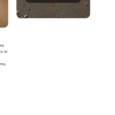
najlepsze środki
iej
za. W
nia,