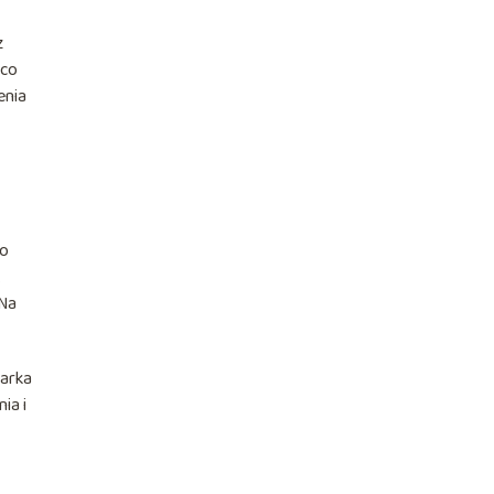
z
 co
enia
do
.
 Na
warka
ia i