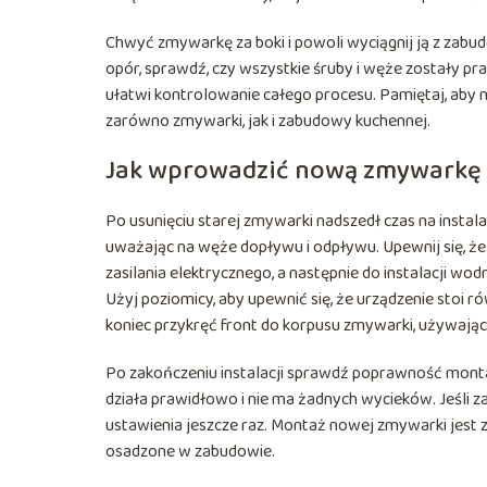
Chwyć zmywarkę za boki i powoli wyciągnij ją z zabudo
opór, sprawdź, czy wszystkie śruby i węże zostały p
ułatwi kontrolowanie całego procesu. Pamiętaj, aby 
zarówno zmywarki, jak i zabudowy kuchennej.
Jak wprowadzić nową zmywarkę
Po usunięciu starej zmywarki nadszedł czas na inst
uważając na węże dopływu i odpływu. Upewnij się, że
zasilania elektrycznego, a następnie do instalacji wo
Użyj poziomicy, aby upewnić się, że urządzenie stoi 
koniec przykręć front do korpusu zmywarki, używając
Po zakończeniu instalacji sprawdź poprawność montaż
działa prawidłowo i nie ma żadnych wycieków. Jeśli z
ustawienia jeszcze raz. Montaż nowej zmywarki jest z
osadzone w zabudowie.