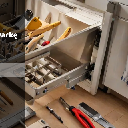
warkę
o