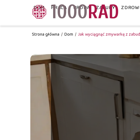
DOM
PRACA
URODA
ZAKUPY
ZDROW
Strona główna
/
Dom
/
Jak wyciągnąć zmywarkę z zabud