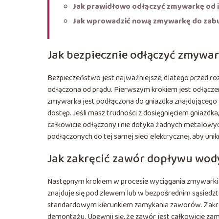
Jak prawidłowo odłączyć zmywarkę od i
Jak wprowadzić nową zmywarkę do za
Jak bezpiecznie odłączyć zmywa
Bezpieczeństwo jest najważniejsze, dlatego przed ro
odłączona od prądu. Pierwszym krokiem jest odłączen
zmywarka jest podłączona do gniazdka znajdującego si
dostęp. Jeśli masz trudności z dosięgnięciem gniazdka
całkowicie odłączony i nie dotyka żadnych metalowyc
podłączonych do tej samej sieci elektrycznej, aby uni
Jak zakręcić zawór dopływu wod
Następnym krokiem w procesie wyciągania zmywarki 
znajduje się pod zlewem lub w bezpośrednim sąsiedztw
standardowym kierunkiem zamykania zaworów. Zakrę
demontażu. Upewnij się, że zawór jest całkowicie zam