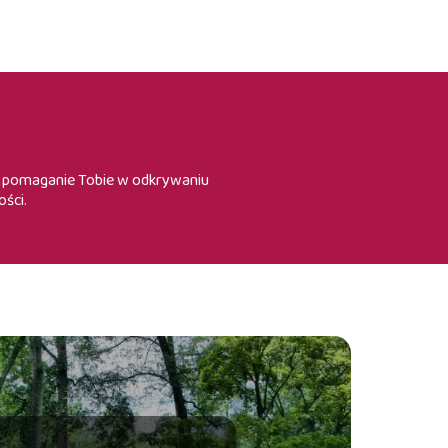
st pomaganie Tobie w odkrywaniu
ości.