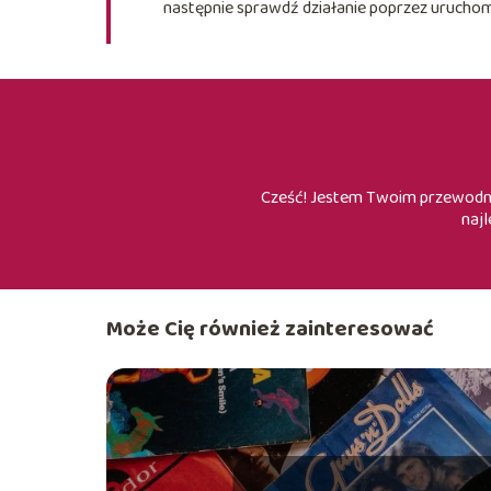
następnie sprawdź działanie poprzez uruchomi
Cześć! Jestem Twoim przewodnik
najl
Może Cię również zainteresować