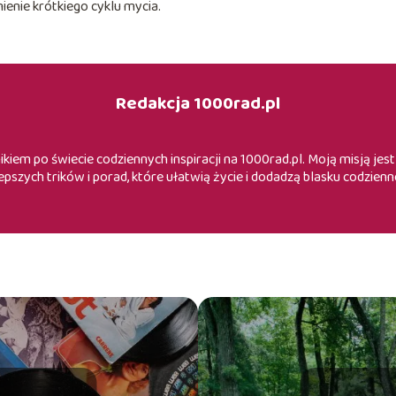
enie krótkiego cyklu mycia.
Redakcja 1000rad.pl
iem po świecie codziennych inspiracji na 1000rad.pl. Moją misją je
epszych trików i porad, które ułatwią życie i dodadzą blasku codzienn