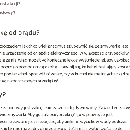
nstalacji?
budowy?
rkę od prądu?
zpoczęciem jakichkolwiek prac musisz upewnić się, że zmywarka jest
ie urządzenia od gniazdka elektrycznego. W większości przypadków,
ę za nią, więc może być konieczne lekkie wysunięcie jej, aby uzyskać
, poproś o pomoc drugą osobę. Upewnij się, że kabel zasilający został
h powierzchni. Sprawdź również, czy w kuchni nie ma innych urządz
knąć niepotrzebnych przeciążeń.
y?
z zabudowy jest zakręcenie zaworu dopływu wody. Zawór ten zazw
ie zmywarki. Aby go zakręcić, przekręć go w prawo, co jest
cenie zaworu jest niezbędne, aby uniknąć wycieków wody podczas
knięty i nie ma żadnych przecieków. Jeśli masz wątpliwości co do