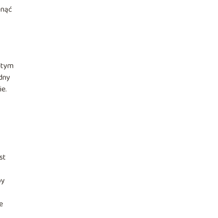
ynąć
 tym
ędny
ie.
st
by
e