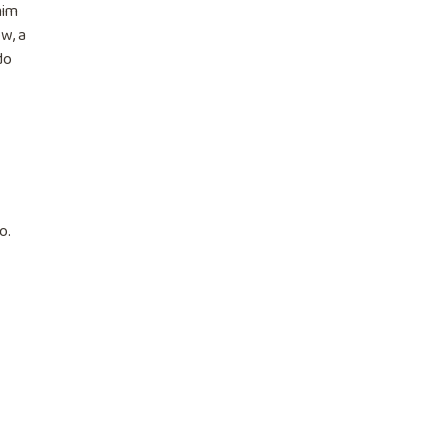
nim
w, a
do
o.