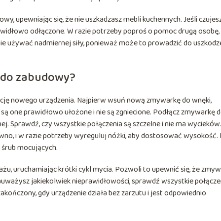
wy, upewniając się, że nie uszkadzasz mebli kuchennych. Jeśli czujes
rawidłowo odłączone. W razie potrzeby poproś o pomoc drugą osobę,
nie używać nadmiernej siły, ponieważ może to prowadzić do uszkodz
 do zabudowy?
alację nowego urządzenia. Najpierw wsuń nową zmywarkę do wnęki,
 są one prawidłowo ułożone i nie są zgniecione. Podłącz zmywarkę 
dnej. Sprawdź, czy wszystkie połączenia są szczelne i nie ma wycieków
równo, i w razie potrzeby wyreguluj nóżki, aby dostosować wysokość.
 śrub mocujących.
u, uruchamiając krótki cykl mycia. Pozwoli to upewnić się, że zmy
auważysz jakiekolwiek nieprawidłowości, sprawdź wszystkie połączen
akończony, gdy urządzenie działa bez zarzutu i jest odpowiednio