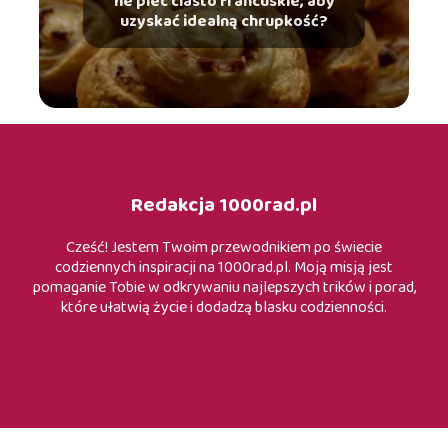
Ile piec ciasto francuskie, aby
uzyskać idealną chrupkość?
Redakcja 1000rad.pl
Cześć! Jestem Twoim przewodnikiem po świecie
codziennych inspiracji na 1000rad.pl. Moją misją jest
pomaganie Tobie w odkrywaniu najlepszych trików i porad,
które ułatwią życie i dodadzą blasku codzienności.