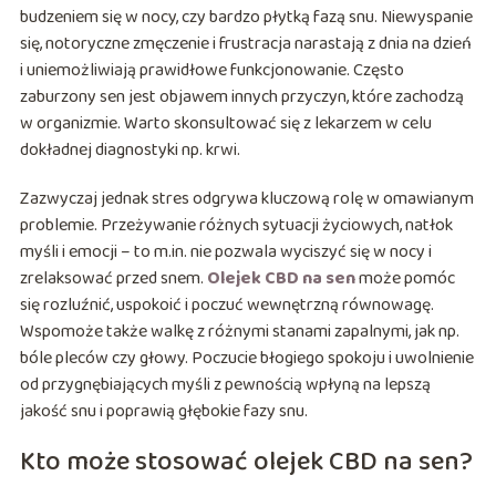
budzeniem się w nocy, czy bardzo płytką fazą snu. Niewyspanie
się, notoryczne zmęczenie i frustracja narastają z dnia na dzień
i uniemożliwiają prawidłowe funkcjonowanie. Często
zaburzony sen jest objawem innych przyczyn, które zachodzą
w organizmie. Warto skonsultować się z lekarzem w celu
dokładnej diagnostyki np. krwi.
Zazwyczaj jednak stres odgrywa kluczową rolę w omawianym
problemie. Przeżywanie różnych sytuacji życiowych, natłok
myśli i emocji – to m.in. nie pozwala wyciszyć się w nocy i
zrelaksować przed snem.
Olejek CBD na sen
może pomóc
się rozluźnić, uspokoić i poczuć wewnętrzną równowagę.
Wspomoże także walkę z różnymi stanami zapalnymi, jak np.
bóle pleców czy głowy. Poczucie błogiego spokoju i uwolnienie
od przygnębiających myśli z pewnością wpłyną na lepszą
jakość snu i poprawią głębokie fazy snu.
Kto może stosować olejek CBD na sen?