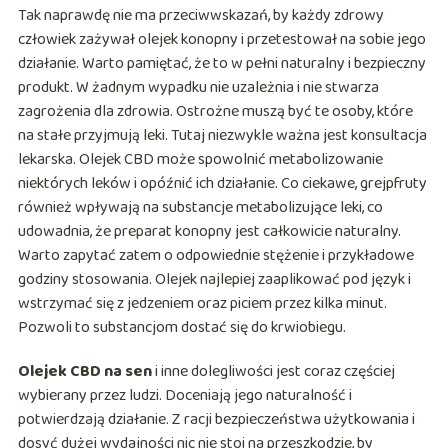
Tak naprawdę nie ma przeciwwskazań, by każdy zdrowy
człowiek zażywał olejek konopny i przetestował na sobie jego
działanie. Warto pamiętać, że to w pełni naturalny i bezpieczny
produkt. W żadnym wypadku nie uzależnia i nie stwarza
zagrożenia dla zdrowia. Ostrożne muszą być te osoby, które
na stałe przyjmują leki. Tutaj niezwykle ważna jest konsultacja
lekarska. Olejek CBD może spowolnić metabolizowanie
niektórych leków i opóźnić ich działanie. Co ciekawe, grejpfruty
również wpływają na substancje metabolizujące leki, co
udowadnia, że preparat konopny jest całkowicie naturalny.
Warto zapytać zatem o odpowiednie stężenie i przykładowe
godziny stosowania. Olejek najlepiej zaaplikować pod język i
wstrzymać się z jedzeniem oraz piciem przez kilka minut.
Pozwoli to substancjom dostać się do krwiobiegu.
Olejek CBD na sen
i inne dolegliwości jest coraz częściej
wybierany przez ludzi. Doceniają jego naturalność i
potwierdzają działanie. Z racji bezpieczeństwa użytkowania i
dosyć dużej wydajności nic nie stoi na przeszkodzie, by