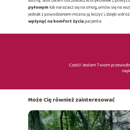
astmą. Jeśli zatem odczuwasz którykolwiek z powyżs
pyłowym
lub narażasz się na smog, umów się na wiz
jednak z powodzeniem można ją leczyć i, dzięki wdroż
wpłynąć na komfort życia
pacjenta.
Cześć! Jestem Twoim przewodnik
najl
Może Cię również zainteresować