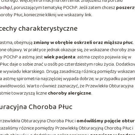
 chorego. Więcej informacji na ten temat znajdziesz na portalu
ochp/
, poruszającym tematykę POChP. Jeśli zatem chcesz
poszerz
roby Płuc, koniecznie kliknij we wskazany link.
cechy charakterystyczne
 astma, obejmują
zmiany w obrębie oskrzeli oraz miąższu płuc
.
e objawy. W praktyce jednak okazuje się, że wskazane choroby zna
dzy POChP a astmą jest
wiek pacjenta
: astma często pojawia się w
łuc daje o sobie znać u osób po czterdziestym roku życia. Dodatk
kcie wywiadu lekarskiego. Drugą zasadniczą różnicą pomiędzy wskaza
na astmę spirometria najczęściej wypada dobrze; w przypadku pacje
rawidłowości. Warto również zaznaczyć, że Przewlekła Obturacyjna
astmie towarzyszą liczne
choroby alergiczne
.
uracyjna Choroba Płuc
 Przewlekła Obturacyjna Choroba Płuc i
omówiliśmy pojęcie obtur
zaliśmy różnice pomiędzy Przewlekłą Obturacyjną Chorobą Płuc i