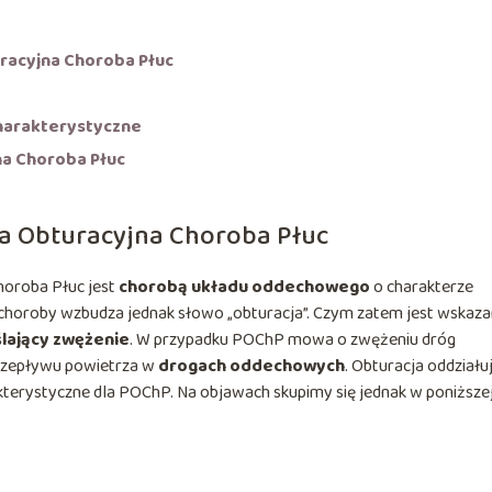
uracyjna Choroba Płuc
harakterystyczne
a Choroba Płuc
ła Obturacyjna Choroba Płuc
horoba Płuc jest
chorobą układu oddechowego
o charakterze
choroby wzbudza jednak słowo „obturacja”. Czym zatem jest wskaz
lający zwężenie
. W przypadku POChP mowa o zwężeniu dróg
przepływu powietrza w
drogach oddechowych
. Obturacja oddziału
kterystyczne dla POChP. Na objawach skupimy się jednak w poniższe