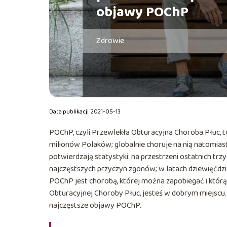
objawy POChP
Zdrowie
Data publikacji: 2021-05-13
POChP, czyli Przewlekła Obturacyjna Choroba Płuc, t
milionów Polaków; globalnie choruje na nią natomiast
potwierdzają statystyki: na przestrzeni ostatnich trz
najczęstszych przyczyn zgonów; w latach dziewięćdzi
POChP jest chorobą, której można zapobiegać i którą
Obturacyjnej Choroby Płuc, jesteś w dobrym miejscu.
najczęstsze objawy POChP.