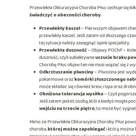
Przewlekła Obturacyjna Choroba Płuc cechuje się ki
świadczyć o obecności choroby
.
Przewlekły kaszel
– Pierwszym objawem chara
przewlekły kaszel. Jeśli zatem od dłuższego cz
tej sytuacji należy zasięgnąć opinii specjalisty.
Przewlekła duszność
– Objawy POChP – Kole
duszność, czyli subiektywne
uczucie braku po
Chorobę Płuc objaw ten nie musi wiązać się z wy
Odkrztuszanie plwociny
– Plwocina jest wydzi
pokarmowe oraz
komórki złuszczonego nab
może składać się również krew, ropa oraz drob
Obniżona tolerancja wysiłku
– Czyli pogorsz
Jeśli zatem jesteś osobą, która kiedyś mogła po
wejściu na trzecie piętro
, to może być sygnał
Mimo że Przewlekła Obturacyjna Choroby Płuc powod
choroba,
której można zapobiegać
i którą można 