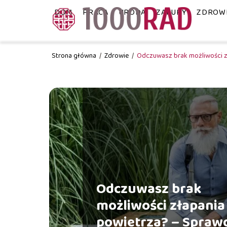
DOM
PRACA
URODA
ZAKUPY
ZDROW
Strona główna
/
Zdrowie
/
Odczuwasz brak możliwości 
Odczuwasz brak
możliwości złapania
powietrza? – Spraw