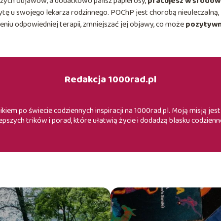
zych objawów, a dodatkowo palisz papierosy,
pracujesz w środow
ytę u swojego lekarza rodzinnego. POChP jest chorobą nieuleczalną,
eniu odpowiedniej terapii, zmniejszać jej objawy, co może
pozytywn
Redakcja 1000rad.pl
iem po świecie codziennych inspiracji na 1000rad.pl. Moją misją je
epszych trików i porad, które ułatwią życie i dodadzą blasku codzienn