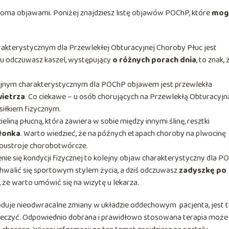
lkoma objawami. Poniżej znajdziesz listę objawów POChP, które
mog
kterystycznym dla Przewlekłej Obturacyjnej Choroby Płuc jest
asu odczuwasz kaszel, występujący
o różnych porach dnia
, to znak,
jnym charakterystycznym dla POChP objawem jest przewlekła
wietrza
. Co ciekawe – u osób chorujących na Przewlekłą Obturacyjn
siłkiem fizycznym.
eliną płucną, która zawiera w sobie między innymi ślinę, resztki
łonka
. Warto wiedzieć, że na późnych etapach choroby na plwocinę
noustroje chorobotwórcze.
enie się kondycji fizycznej to kolejny objaw charakterystyczny dla P
chwalić się sportowym stylem życia, a dziś odczuwasz
zadyszkę po
, że warto umówić się na wizytę u lekarza.
uje nieodwracalne zmiany w układzie oddechowym pacjenta, jest 
leczyć. Odpowiednio dobrana i prawidłowo stosowana terapia może