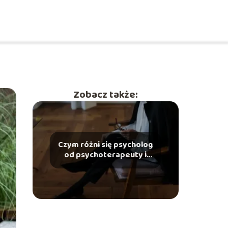
Zobacz także:
Czym różni się psycholog
od psychoterapeuty i
kogo wybrać w danej
sytuacji?