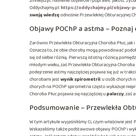
zmniejszyć nasilenie objawów i poprawić jakość życia
Oddychajmy.pl:
https://oddychajmy.pl/objawy-p
swoją wiedzę
odnośnie Przewlekłej Obturacyjnej Cho
Objawy POChP a astma – Poznaj 
Zarówno Przewlekła Obturacyjna Choroba Płuc, jak i
Oznacza to, że obie choroby mogą powodować podobn
się od siebie różnią. Pierwszą istotną różnicą pomię
młodym wieku, zaś Przewlekła Obturacyjna Choroba P
podejrzenie astmy najczęściej pojawia się już w tra
chorobami jest
wynik spirometrii
: u osób chorych 
chorych na POChP spirometria często wykazuje niep
Choroba Płuc pojawia się najczęściej u
palaczy
, zaś 
Podsumowanie – Przewlekła Obt
W tym artykule wyjaśniliśmy Ci, czym właściwie jest
Wskazaliśmy także podstawowe objawy POChP i wyka