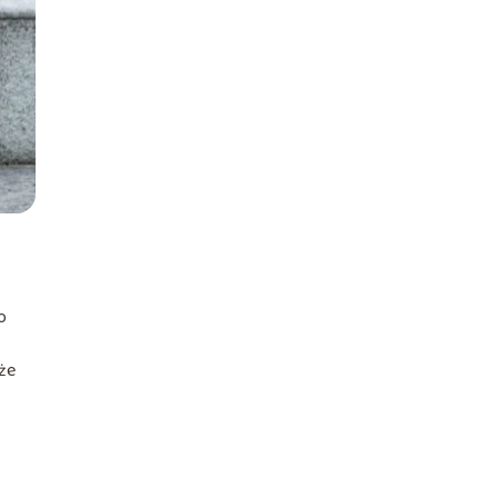
o
 że