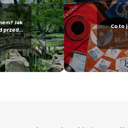
mem? Jak
Co to 
d przed
mu?