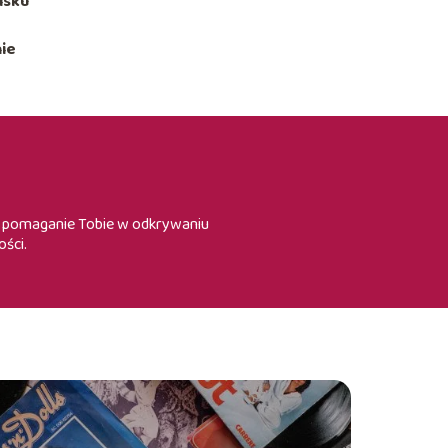
isku
ie
st pomaganie Tobie w odkrywaniu
ości.