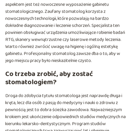
aspektem jest też nowoczesne wyposażenie gabinetu
stomatologicznego. Zaufany stomatolog korzysta z
nowoczesnych technologii, które pozwalają na bardzo
dokładne diagnozowanie i leczenie schorzeń. Specjalista ten
powinien obsługiwać urządzenia umożliwiające robienie badań
RTG, skanery wewnątrzustne czy laserowe metody leczenia.
Warto również zwrócić uwagę na higienę i ogólną estetykę
gabinetu. Profesjonalny stomatolog zawsze dba o to, aby w
jego miejscu pracy było nieskazitelnie czysto.
Co trzeba zrobić, aby zostać
stomatologiem?
Droga do zdobycia tytułu stomatologa jest naprawdę długa i
kręta, lecz dla osób z pasją do medycyny i nauki o zdrowiu z
pewnością jest to dobra ścieżka zawodowa. Najważniejszym
krokiem jest ukończenie odpowiednich studiów medycznych na
kierunku lekarsko-dentystycznym. Program studiów
stomatologicznych trwa zazwyczaj pięć lat i obejmuje