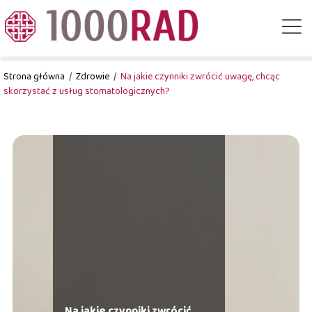
Strona główna
/
Zdrowie
/
Na jakie czynniki zwrócić uwagę, chcąc
skorzystać z usług stomatologicznych?
Na jakie czynniki zwrócić