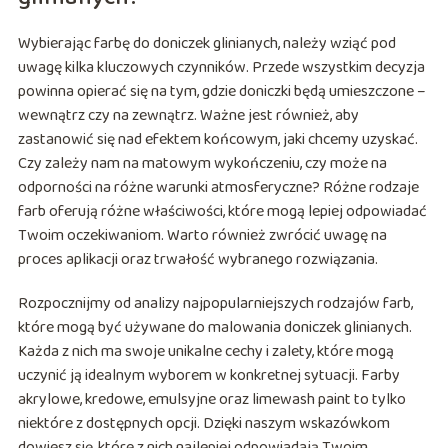
Wybierając farbę do doniczek glinianych, należy wziąć pod
uwagę kilka kluczowych czynników. Przede wszystkim decyzja
powinna opierać się na tym, gdzie doniczki będą umieszczone –
wewnątrz czy na zewnątrz. Ważne jest również, aby
zastanowić się nad efektem końcowym, jaki chcemy uzyskać.
Czy zależy nam na matowym wykończeniu, czy może na
odporności na różne warunki atmosferyczne? Różne rodzaje
farb oferują różne właściwości, które mogą lepiej odpowiadać
Twoim oczekiwaniom. Warto również zwrócić uwagę na
proces aplikacji oraz trwałość wybranego rozwiązania.
Rozpocznijmy od analizy najpopularniejszych rodzajów farb,
które mogą być używane do malowania doniczek glinianych.
Każda z nich ma swoje unikalne cechy i zalety, które mogą
uczynić ją idealnym wyborem w konkretnej sytuacji. Farby
akrylowe, kredowe, emulsyjne oraz limewash paint to tylko
niektóre z dostępnych opcji. Dzięki naszym wskazówkom
dowiesz się, które z nich najlepiej odpowiadają Twoim