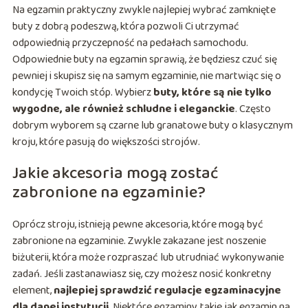
Na egzamin praktyczny zwykle najlepiej wybrać zamknięte
buty z dobrą podeszwą, która pozwoli Ci utrzymać
odpowiednią przyczepność na pedałach samochodu.
Odpowiednie buty na egzamin sprawią, że będziesz czuć się
pewniej i skupisz się na samym egzaminie, nie martwiąc się o
kondycję Twoich stóp. Wybierz
buty, które są nie tylko
wygodne, ale również schludne i eleganckie
. Często
dobrym wyborem są czarne lub granatowe buty o klasycznym
kroju, które pasują do większości strojów.
Jakie akcesoria mogą zostać
zabronione na egzaminie?
Oprócz stroju, istnieją pewne akcesoria, które mogą być
zabronione na egzaminie. Zwykle zakazane jest noszenie
biżuterii, która może rozpraszać lub utrudniać wykonywanie
zadań. Jeśli zastanawiasz się, czy możesz nosić konkretny
element,
najlepiej sprawdzić regulacje egzaminacyjne
dla danej instytucji
. Niektóre egzaminy, takie jak egzamin na