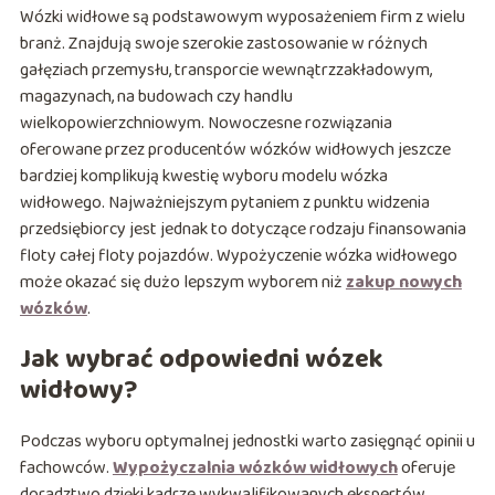
Wózki widłowe są podstawowym wyposażeniem firm z wielu
branż. Znajdują swoje szerokie zastosowanie w różnych
gałęziach przemysłu, transporcie wewnątrzzakładowym,
magazynach, na budowach czy handlu
wielkopowierzchniowym. Nowoczesne rozwiązania
oferowane przez producentów wózków widłowych jeszcze
bardziej komplikują kwestię wyboru modelu wózka
widłowego. Najważniejszym pytaniem z punktu widzenia
przedsiębiorcy jest jednak to dotyczące rodzaju finansowania
floty całej floty pojazdów. Wypożyczenie wózka widłowego
może okazać się dużo lepszym wyborem niż
zakup nowych
wózków
.
Jak wybrać odpowiedni wózek
widłowy?
Podczas wyboru optymalnej jednostki warto zasięgnąć opinii u
fachowców.
Wypożyczalnia wózków widłowych
oferuje
doradztwo dzięki kadrze wykwalifikowanych ekspertów.