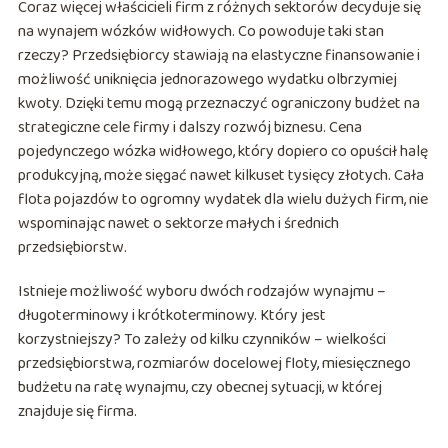
Coraz więcej właścicieli firm z różnych sektorów decyduje się
na wynajem wózków widłowych. Co powoduje taki stan
rzeczy? Przedsiębiorcy stawiają na elastyczne finansowanie i
możliwość uniknięcia jednorazowego wydatku olbrzymiej
kwoty. Dzięki temu mogą przeznaczyć ograniczony budżet na
strategiczne cele firmy i dalszy rozwój biznesu. Cena
pojedynczego wózka widłowego, który dopiero co opuścił halę
produkcyjną, może sięgać nawet kilkuset tysięcy złotych. Cała
flota pojazdów to ogromny wydatek dla wielu dużych firm, nie
wspominając nawet o sektorze małych i średnich
przedsiębiorstw.
Istnieje możliwość wyboru dwóch rodzajów wynajmu –
długoterminowy i krótkoterminowy. Który jest
korzystniejszy? To zależy od kilku czynników – wielkości
przedsiębiorstwa, rozmiarów docelowej floty, miesięcznego
budżetu na ratę wynajmu, czy obecnej sytuacji, w której
znajduje się firma.