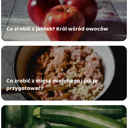
Co zrobić z jabłek? Król wśród owoców
Co zrobić z mięsa mielonego i jak je
przygotować?